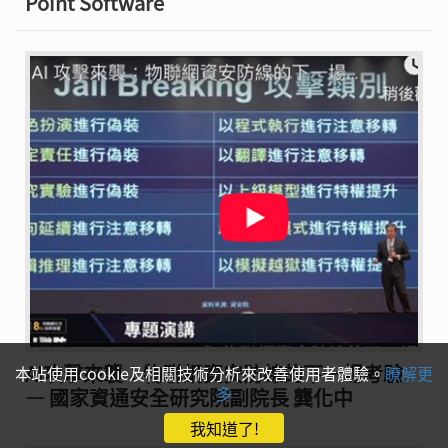
Point Software
AI攻擊來襲：物聯網資安防線的下一場考驗
本站使用cookie及相關技術分析來改善使用者體驗。
瞭解更
多
— 國家資通安全研究院副院長 龔化中
我知道了!