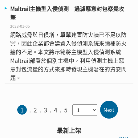
Maltrail主機型入侵偵測 過濾惡意封包察覺攻
擊
2023-01-05
網路威脅與日俱增，單單建置防火牆已不足以防
禦，因此企業都會建置入侵偵測系統來彌補防火
牆的不足。本文將示範將主機型入侵偵測系統
Maltrail部署於個別主機中，利用偵測主機上惡
意封包流量的方式來即時發現主機潛在的資安問
題。
1
2
3
4
5
最新上架
more →