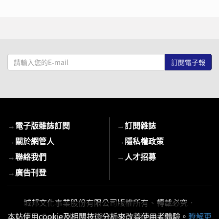
請
輸
入
您
的
E-
→
電子版雜誌訂閱
→
訂閱雜誌
mail
→
關於網管人
→
隱私權政策
→
聯絡我們
→
人才招募
→
廣告刊登
城邦文化事業股份有限公司版權所有、轉載必究．
本站使用cookie及相關技術分析來改善使用者體驗。
Copyright © 2026 Cite Publishing Ltd.
瞭解更