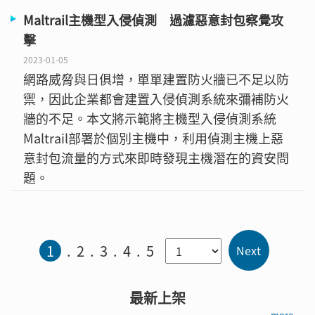
Maltrail主機型入侵偵測 過濾惡意封包察覺攻
擊
2023-01-05
網路威脅與日俱增，單單建置防火牆已不足以防
禦，因此企業都會建置入侵偵測系統來彌補防火
牆的不足。本文將示範將主機型入侵偵測系統
Maltrail部署於個別主機中，利用偵測主機上惡
意封包流量的方式來即時發現主機潛在的資安問
題。
1
2
3
4
5
最新上架
more →