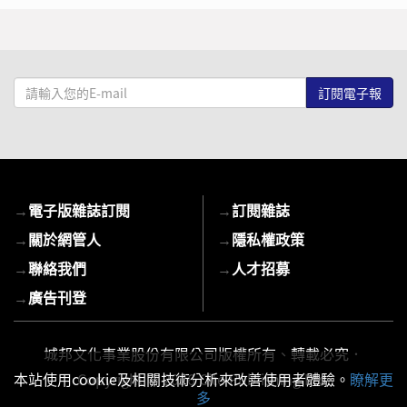
請
輸
入
您
的
E-
→
電子版雜誌訂閱
→
訂閱雜誌
mail
→
關於網管人
→
隱私權政策
→
聯絡我們
→
人才招募
→
廣告刊登
城邦文化事業股份有限公司版權所有、轉載必究．
Copyright © 2026 Cite Publishing Ltd.
本站使用cookie及相關技術分析來改善使用者體驗。
瞭解更
多