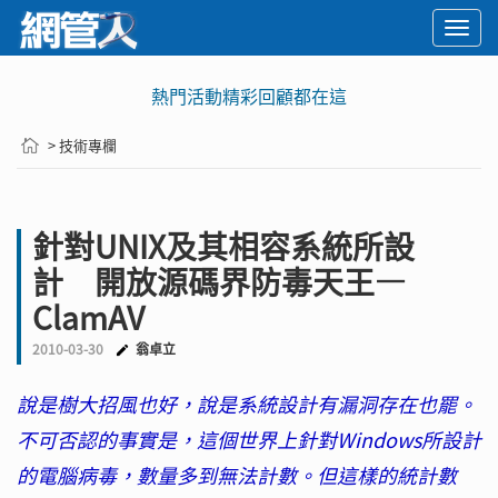
Togg
navi
熱門活動精彩回顧都在這
> 技術專欄
針對UNIX及其相容系統所設
計 開放源碼界防毒天王—
ClamAV
2010-03-30
翁卓立
說是樹大招風也好，說是系統設計有漏洞存在也罷。
不可否認的事實是，這個世界上針對Windows所設計
的電腦病毒，數量多到無法計數。但這樣的統計數