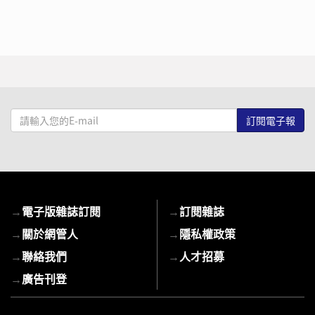
請
輸
入
您
的
E-
→
電子版雜誌訂閱
→
訂閱雜誌
mail
→
關於網管人
→
隱私權政策
→
聯絡我們
→
人才招募
→
廣告刊登