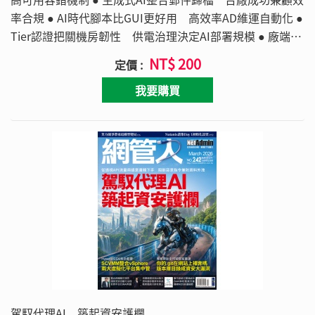
率合規 ● AI時代腳本比GUI更好用 高效率AD維運自動化 ●
Tier認證把關機房韌性 供電治理決定AI部署規模 ● 廠端私
有AI閉環優化 三軸布局搶攻智慧製造 ● 瀏覽器指紋鎖定真
NT$ 200
定價 :
實設備 企業防堵帳密竊取利器
我要購買
駕馭代理AI 築起資安護欄