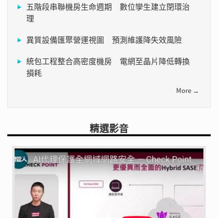
五階段串聯機房生命週期 數位孿生建立閉環治
理
異質設備匯聚營運視圖 預測維護降失效風險
統包工程整合高密度機房 電網至晶片降低轉換
損耗
More →
精選影音