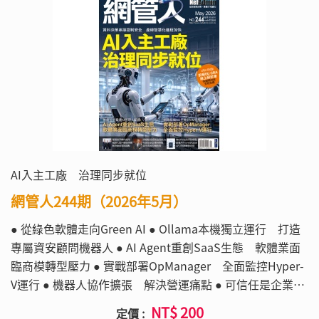
AI入主工廠 治理同步就位
網管人244期（2026年5月）
● 從綠色軟體走向Green AI ● Ollama本機獨立運行 打造
專屬資安顧問機器人 ● AI Agent重創SaaS生態 軟體業面
臨商模轉型壓力 ● 實戰部署OpManager 全面監控Hyper-
V運行 ● 機器人協作擴張 解決營運痛點 ● 可信任是企業級
AI剛需 落地成敗仰賴合規工程 ● 無GPU也跑得動AI模型
NT$ 200
定價 :