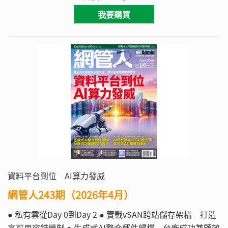
WS2025部署Foundry Local
我要購買
資料平台到位 AI算力發威
網管人243期（2026年4月）
● 私有雲從Day 0到Day 2 ● 實戰vSAN跨站儲存架構 打造
高可用容錯機制 ● 生成式AI整合郵件歸檔 台廠成功兼顧效