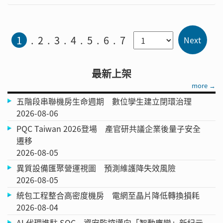
1
2
3
4
5
6
7
最新上架
more →
五階段串聯機房生命週期 數位孿生建立閉環治理
2026-08-06
PQC Taiwan 2026登場 產官研共議企業後量子安全
遷移
2026-08-05
異質設備匯聚營運視圖 預測維護降失效風險
2026-08-05
統包工程整合高密度機房 電網至晶片降低轉換損耗
2026-08-04
AI 代理進駐 SOC 資安監控邁向「智動應變」新紀元