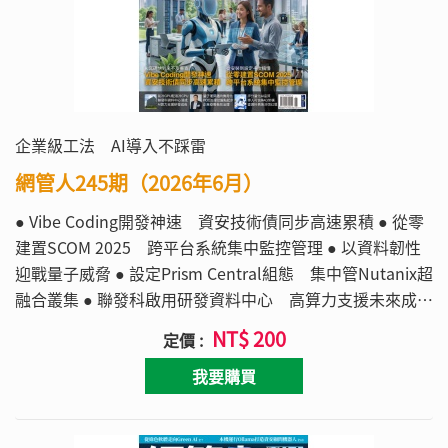
企業級工法 AI導入不踩雷
網管人245期（2026年6月）
● Vibe Coding開發神速 資安技術債同步高速累積 ● 從零
建置SCOM 2025 跨平台系統集中監控管理 ● 以資料韌性
迎戰量子威脅 ● 設定Prism Central組態 集中管Nutanix超
融合叢集 ● 聯發科啟用研發資料中心 高算力支援未來成長
● 量子運算邁向實用化 企業亟需建立長效治理 ● 企業AI導
NT$ 200
定價 :
入可信RAG架構 查資料再答消弭幻覺(上)
我要購買