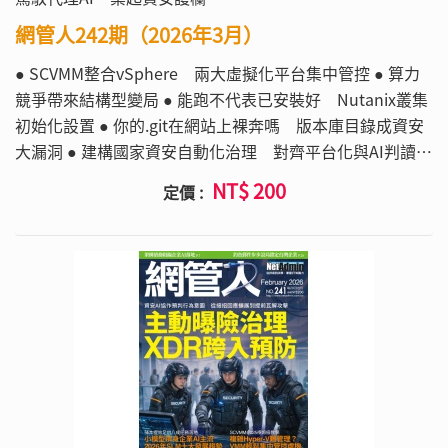
網管人242期（2026年3月）
● SCVMM整合vSphere 兩大虛擬化平台集中管控 ● 算力
競爭帶來結構型變局 ● 能跑不代表已安裝好 Nutanix叢集
初始化設置 ● 你的.git在網站上裸奔嗎 版本庫目錄成資安
大漏洞 ● 建構國家資安自動化治理 對齊平台化與AI判讀 ●
今年資料風險 勒索只排名第三 ● Zeek解析紀錄鑑識流
NT$ 200
定價 :
量 彌補NIDS見攻擊不見細節