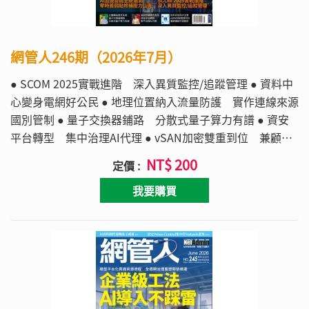
網管人246期（2026年7月）
● SCOM 2025實戰進階 深入異質監控/追蹤管理 ● 資料中
心變身電網好公民 ● 地理位置納入流量防護 實作連線來源
國別管制 ● 量子交換器鋪路 分散式量子算力有譜 ● 資安
平台轉型 集中治理AI代理 ● vSAN加密雙重到位 兼顧傳
輸中與靜態資料 ● 電子簽名接軌安控基準 金融場景落地更
NT$ 200
定價 :
明確
我要購買