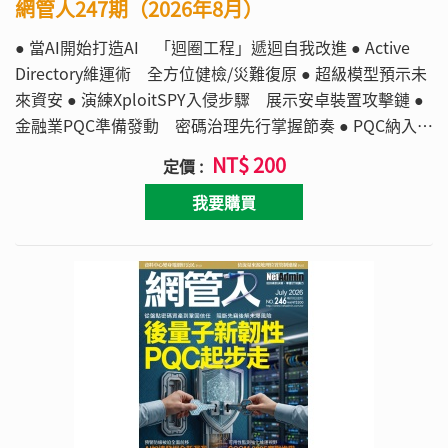
網管人247期（2026年8月）
● 當AI開始打造AI 「迴圈工程」遞迴自我改進 ● Active
Directory維運術 全方位健檢/災難復原 ● 超級模型預示未
來資安 ● 演練XploitSPY入侵步驟 展示安卓裝置攻擊鏈 ●
金融業PQC準備發動 密碼治理先行掌握節奏 ● PQC納入產
品安全治理 製造業強化密碼敏捷能力 ● 認識WAC運作架
NT$ 200
定價 :
構 輕鬆管理Hyper-V虛機
我要購買