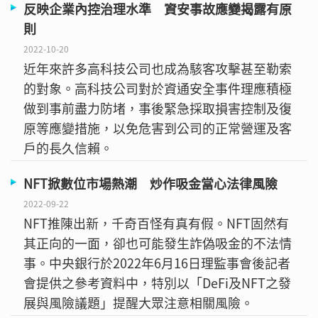
反映企業內控治理水準 資安事故應變揭露有原
則
2022-10-20
近年來許多高科技公司也成為駭客攻擊甚至勒索
的對象。高科技公司對於資通安全事件理應積極
做到事前盡力防堵，事後緊急採取損害控制及復
原等應變措施，以免危害到公司的正常營運及客
戶的長久信賴。
NFT掀數位市場熱潮 炒作吸金當心法律風險
2022-09-22
NFT推陳出新，千奇百怪有真有假。NFT固然有
其正向的一面，卻也可能發生詐偽吸金的不法情
事。中央銀行於2022年6月16日理監事會後記者
會提供之參考資料中，特別以「DeFi及NFT之發
展與風險議題」提醒大眾注意相關風險。