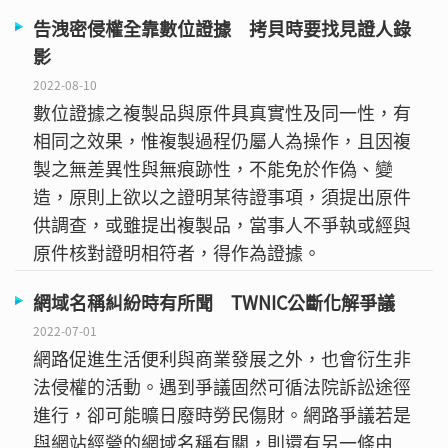
告洩密侵權全靠數位證據 拷貝時要找見證人錄
影
2022-08-10
數位證據之複製品與原件具真實性及同一性，有
相同之效果，惟複製過程仍屬人為操作，且因複
製之無差異性與無痕跡性，不能免於作偽、變
造，原則上欲以之證明某待證事項，須提出原件
供調查，或雖提出複製品，當事人不爭執或經與
原件核對證明相符者，得作為證據。
網域名稱糾紛時有所聞 TWNIC公斷化解爭議
2022-07-01
網路促進生活便利與商業發展之外，也會衍生非
法侵權的活動。遇到爭議固然可循法院訴訟途徑
進行，卻可能曠日廢時勞民傷財。網路爭議若是
與網站經營的網域名稱有關，則還有另一條由