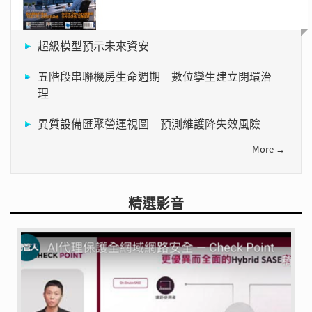
超級模型預示未來資安
五階段串聯機房生命週期 數位孿生建立閉環治
理
異質設備匯聚營運視圖 預測維護降失效風險
More →
精選影音