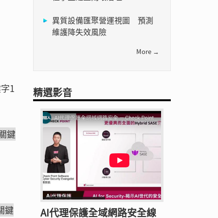
異質設備匯聚營運視圖 預測
維護降失效風險
More →
字1
精選影音
+關鍵
-關鍵
AI代理保護全域網路安全線