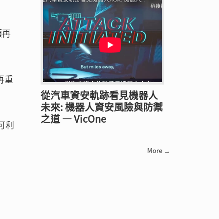
須再
再重
從汽車資安軌跡看見機器人
未來: 機器人資安風險與防禦
之道 — VicOne
可利
More →