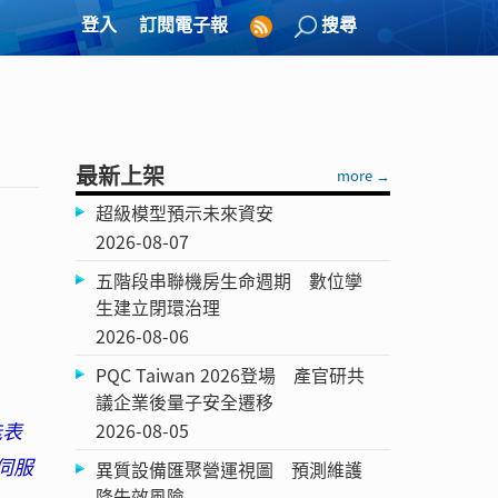
登入
訂閱電子報
搜尋
最新上架
more →
超級模型預示未來資安
2026-08-07
五階段串聯機房生命週期 數位孿
生建立閉環治理
2026-08-06
PQC Taiwan 2026登場 產官研共
議企業後量子安全遷移
能表
2026-08-05
L伺服
異質設備匯聚營運視圖 預測維護
降失效風險