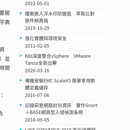
2022-05-01
要搜
檔案嵌入浮水印防變造 萃取比對
原件辨真偽
字典
2019-10-29
強化實體與環境安全
2011-02-05
資
K8s深度整合vSphere VMware
）並
Tanzu全新出擊
時間
2020-03-16
裸機安裝EMC ScaleIO 簡單享用軟
體定義儲存
：
2016-07-06
記錄惡意網路封包資訊 實作Snort
＋BASE網頁型入侵偵測系統
為
2010-09-05
LINE CONVERGE 2019 宣示持續耕