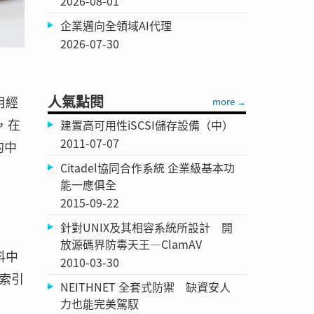
2026-08-01
企業邁向全領域AI代理
2026-07-30
：
人氣點閱
用經
more →
，在
建置高可用性iSCSI儲存設備（中）
2011-07-07
的中
Citadel協同合作系統 企業級基本功
能一應俱全
2015-09-22
針對UNIX及其相容系統所設計 開
放源碼界防毒天王—ClamAV
料中
2010-03-30
索引
NEITHNET 全套式防禦 缺資安人
力也能完美駕馭