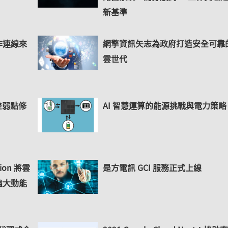
新基準
作連線來
網擎資訊矢志為政府打造安全可靠
雲世代
差弱點修
AI 智慧運算的能源挑戰與電力策略
ation 將雲
是方電訊 GCI 服務正式上線
強大動能