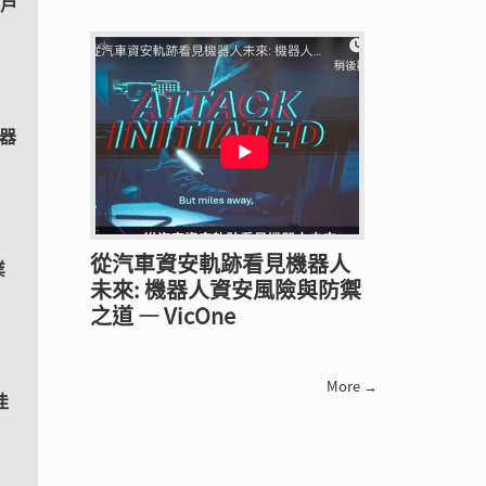
客戶
示器
從汽車資安軌跡看見機器人
業
未來: 機器人資安風險與防禦
之道 — VicOne
More →
佳