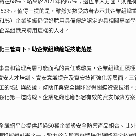
在68%、略高於2021年的67%；退伍軍人方面，則是
年的53%。值得一提的是，雖然多數受訪者表示其企業組織
71%）企業組織仍偏好聘用具備傳統認定的具相關專業學
）企業組織只聘用這樣的人才。
化三管齊下，助企業組織縮短技能落差
事會和管理高層可能面臨的責任或懲處，企業組織正積極
應專注資安人才培訓、資安意識提升及資安技術強化等層面，三
工的培訓與認證，幫助IT與安全團隊習得關鍵資安技術。
強化第一道防線。企業組織也應部署有效的資安解決方案
t 安全織網平台提供超過50種企業級安全防禦產品組合。此
泛的培訓和認證計畫之一，致力於向所有群體提供網路安全認證