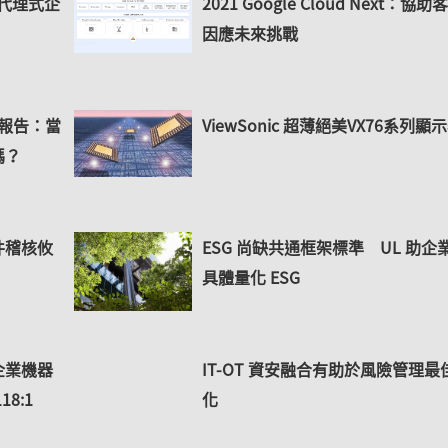
邁向代理式企
2021 Google Cloud Next：協助
因應未來挑戰
》報告：當
ViewSonic 超薄絕美VX76系列顯
嗎？
件稽核攸
ESG 尚缺共通框架標準 UL 助企
具體量化 ESG
台灣企業機器
IT-OT 資安融合有助於風險管理最
8:1
化