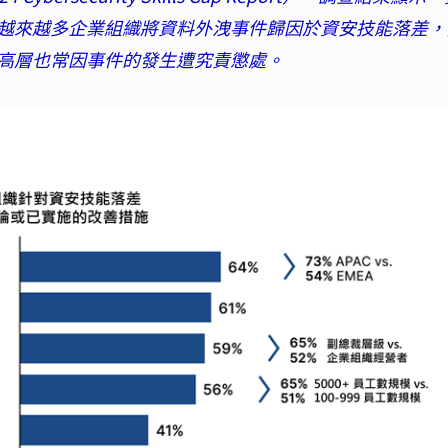
越來越多企業組織將資料外洩事件歸因於資安技能落差，
高層也常因事件的發生遭究責懲處。