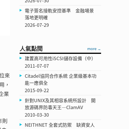
2026-07-30
電子簽名接軌安控基準 金融場景
落地更明確
2026-07-29
人氣點閱
more →
建置高可用性iSCSI儲存設備（中）
2011-07-07
位來
Citadel協同合作系統 企業級基本功
能一應俱全
用，
2015-09-22
企業
針對UNIX及其相容系統所設計 開
放源碼界防毒天王—ClamAV
2010-03-30
年則
NEITHNET 全套式防禦 缺資安人