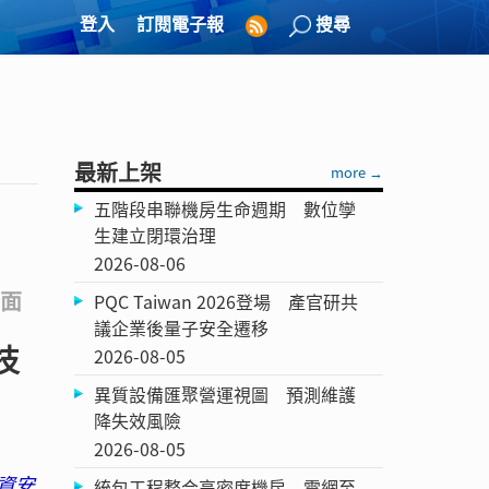
登入
訂閱電子報
搜尋
最新上架
more →
五階段串聯機房生命週期 數位孿
生建立閉環治理
2026-08-06
面
PQC Taiwan 2026登場 產官研共
議企業後量子安全遷移
技
2026-08-05
異質設備匯聚營運視圖 預測維護
降失效風險
2026-08-05
，資安
統包工程整合高密度機房 電網至