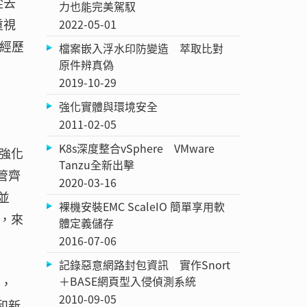
從去
力也能完美駕馭
重視
2022-05-01
經歷
檔案嵌入浮水印防變造 萃取比對
原件辨真偽
2019-10-29
強化實體與環境安全
2011-02-05
K8s深度整合vSphere VMware
強化
Tanzu全新出擊
管齊
2020-03-16
並
裸機安裝EMC ScaleIO 簡單享用軟
，來
體定義儲存
2016-07-06
記錄惡意網路封包資訊 實作Snort
＋BASE網頁型入侵偵測系統
外，
2010-09-05
和新