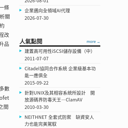
2026-08-01
一條
企業邁向全領域AI代理
分析關
2026-07-30
約
製程改
人氣點閱
more →
升品
建置高可用性iSCSI儲存設備（中）
2011-07-07
Citadel協同合作系統 企業級基本功
能一應俱全
2015-09-22
多數
針對UNIX及其相容系統所設計 開
et
放源碼界防毒天王—ClamAV
之間
2010-03-30
NEITHNET 全套式防禦 缺資安人
力也能完美駕馭