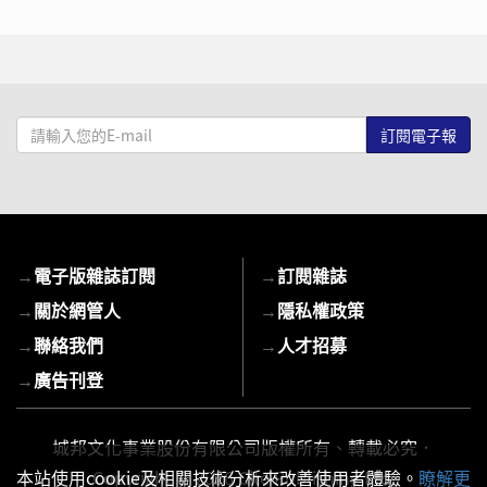
請
輸
入
您
的
E-
→
電子版雜誌訂閱
→
訂閱雜誌
mail
→
關於網管人
→
隱私權政策
→
聯絡我們
→
人才招募
→
廣告刊登
城邦文化事業股份有限公司版權所有、轉載必究．
Copyright © 2026 Cite Publishing Ltd.
本站使用cookie及相關技術分析來改善使用者體驗。
瞭解更