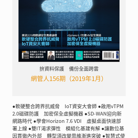
拚資料保護 備份全面跨雲
網管人156期（2019年1月）
●軟硬整合跨界抗威脅 IoT資安大會師 ●啟用vTPM
2.0磁碟防護 加密保全虛擬機器 ●SD-WAN迎向新
網路時代 ●學會Horizon 7.6 VDI 虛擬桌面快速部
署上線 ●雙IT渴求彈性 模組化基建有解 ●讓數位基
因貫徹內外部 轉型須改變思維漸進突破 ●智慧式使