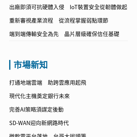
出廠即須可抗硬體入侵 IoT裝置安全從韌體做起
重新審視產業流程 從流程掌握弱點環節
端到端傳輸安全為先 晶片層級確保信任基礎
市場新知
打通地端雲端 助跨雲應用起飛
現代化主機奠定銀行未來
完善AI策略須謀定後動
SD-WAN迎向新網路時代
微軟雲平台落地 台哥大拔頭籌