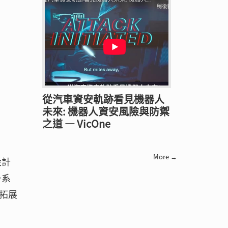
從汽車資安軌跡看見機器人
未來: 機器人資安風險與防禦
之道 — VicOne
More →
設計
升系
拓展