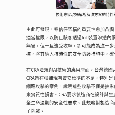
技術專家現場解說解決方案的特性
由此可發現，零信任架構的重要性愈加凸顯
適當權限，以防止駭客透過IoT裝置滲透內
無害，但一旦遭受攻擊，卻可能成為進一步
控，將其納入持續性的安全防護措施中，確
在CRA法規與AI技術的應用層面，台灣德
CRA旨在彌補現有資安標準的不足，特別
網路攻擊的案例，說明這些攻擊不僅是抽象
來實質性損害。CRA要求製造商在設計與
全生命週期的安全性要求。此規範對製造商
了挑戰。