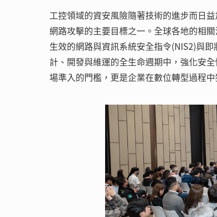
工控領域的資安風險隨著技術的進步而日益
網路攻擊的主要目標之一。全球各地的相關
生效的網路與資訊系統安全指令(NIS2)與
計、開發與維運的全生命週期中，強化安全
場準入的門檻，更是企業在數位轉型過程中