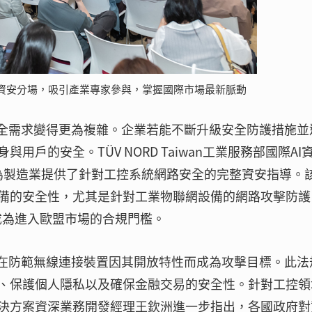
資安分場，吸引產業專家參與，掌握國際市場最新脈動
安全需求變得更為複雜。企業若能不斷升級安全防護措施並
戶的安全。TÜV NORD Taiwan工業服務部國際AI
可說為製造業提供了針對工控系統網路安全的完整資安指導。
備的安全性，尤其是針對工業物聯網設備的網路攻擊防護
，成為進入歐盟市場的合規門檻。
旨在防範無線連接裝置因其開放特性而成為攻擊目標。此法
、保護個人隱私以及確保金融交易的安全性。針對工控領
決方案資深業務開發經理王欽洲進一步指出，各國政府對