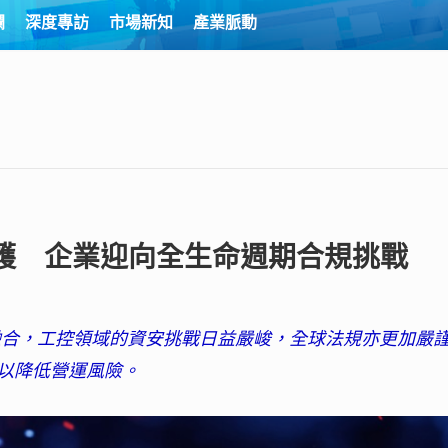
欄
深度專訪
市場新知
產業脈動
防護 企業迎向全生命週期合規挑戰
)加速融合，工控領域的資安挑戰日益嚴峻，全球法規亦更加嚴
以降低營運風險。