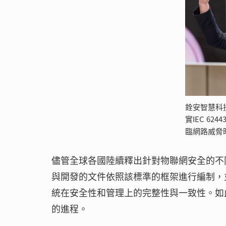
銓安智慧科
實IEC 62
臨網路威脅
儘管全球各國陸續釋出針對物聯網安全的不同規範
與開發的文件依照該標準的框架進行編制，並確保
統在安全性和管理上的完整性與一致性。如
的進程。