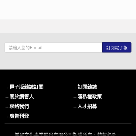
請
輸
入
您
的
E-
→
電子版雜誌訂閱
→
訂閱雜誌
mail
→
關於網管人
→
隱私權政策
→
聯絡我們
→
人才招募
→
廣告刊登
城邦文化事業股份有限公司版權所有、轉載必究．