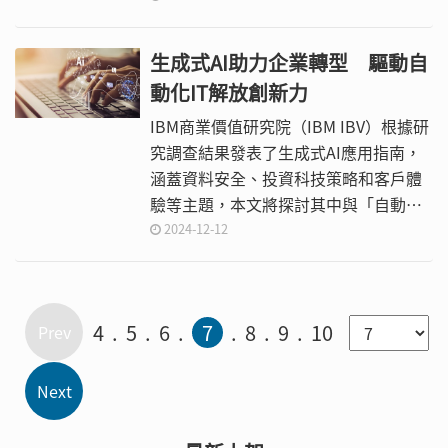
定範圍、期間、對象等的金融創新業務
申請試辦。
生成式AI助力企業轉型 驅動自
動化IT解放創新力
IBM商業價值研究院（IBM IBV）根據研
究調查結果發表了生成式AI應用指南，
涵蓋資料安全、投資科技策略和客戶體
驗等主題，本文將探討其中與「自動化
IT」相關的議題與觀察心得，闡述自動
2024-12-12
化IT如何成為業務創新的助力，人人皆
可成為生成式AI專家。
4
5
6
7
8
9
10