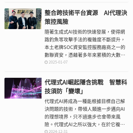
整合跨技術平台資源 AI代理決
策控風險
隨著生成式AI技術的快速發展，使得網
路釣魚等攻擊手法的複雜度不斷提升，
本土老牌SOC資安監控服務廠商之一的
數聯資安，憑藉著多年來累積的大數據
與資安專家知識，正積極改以風險值作
2025-01-07
為判讀基礎，並透過AI與數學模型輔助
決策，推動資安服務再進化。甚至是發
代理式AI崛起隱含挑戰 智慧科
展更具智慧性與決策能力的AI代理（AI
技須防「變壞」
Agent），為企業或組織在瞬息萬變的
攻擊環境中提供更為穩健的防禦工事。
代理式AI將成為一種能根據目標自己解
決問題的技術，帶領人類進一步邁向AI
的理想境界，只不過進步也會帶來風
險。代理式AI之所以強大，在於它複合
了多種AI系統，但這種複合式AI的每一
2024-12-31