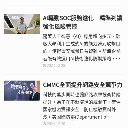
個元件都有可能包含讓它變成不受控AI
的弱點，因此必須思考如何防範。
AI驅動SOC服務進化 精準判讀
強化風險管控
隨著人工智慧（AI）應用趨向多元，駭
客大舉利用生成式AI的能力達到攻擊目
的，使得資安威脅日益複雜。所幸企業
若能有效運用AI技術強化防禦策略，便
有望在最短時間內偵測異常、鎖定攻擊
2024-12-28
路徑並即時處理事件。
CMMC全面提升網路安全競爭力
科技的進步同時也讓網路攻擊技術持續
提升，為了在不斷演進的威脅下，確保
國家機密資訊安全，防止機敏資料外
洩，美國國防部(Department of
Defense, DoD)在2020年發布網路安全
2024-12-20