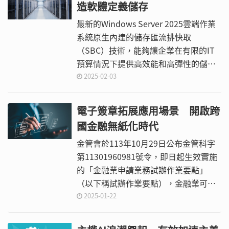
造軟體定義儲存
最新的Windows Server 2025雲端作業
系統原生內建的儲存匯流排快取
（SBC）技術，能夠讓企業在有限的IT
預算情況下提供高效能和高彈性的儲存
資源池。本文將先介紹SBC的技術細
2025-02-03
節，然後透過一步步的實作來示範相關
的操作設定。
電子簽章拓展應用場景 開啟跨
國金融無紙化時代
金管會於113年10月29日公布金管科字
第11301960981號令，即日起生效實施
的「金融業申請業務試辦作業要點」
（以下稱試辦作業要點），金融業可進
行特定範圍、期間、對象等的金融創新
2025-01-22
業務申請試辦。