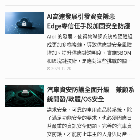
成熟度模型認證(Cybersecurity
Maturity Model Certification, CMMC)
AI高速發展引發資安隱患
框架。
Edge零信任手段加固安全防護
AIoT的發展，使得物聯網系統軟硬體組
成更加多樣複雜，導致供應鏈安全風險
增加。提升供應鏈透明度、實施SBOM
和區塊鏈技術，是應對這些挑戰的關鍵
策略。
2024-12-20
汽車資安防護全面升級 兼顧系
統開發/軟體/OS安全
講求安全、可靠的車用產品與系統，除
了滿足功能安全的要求，也必須因應日
益嚴重的資訊安全問題。完善的汽車資
安防護，才能防止車主的人身與財產安