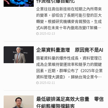
作流程引爆自動化
商的端點偵測與回應（EDR）、網路偵
測與回應（NDR）、郵件安全、次世代
企業往往高估新技術在短期之內所帶來
防火牆等遙測資料，藉此提高分析惡意
的變革，卻低估了長期可能引發的巨大
行為的精準度，以及提高回應措施的有
轉變。根據研究機構麥肯錫預估，生成
效性。
式AI將在未來十年內徹底改變IT架構，
其中一項關鍵變革即是從傳統以應用程
2025-02-13
式為中心，演進到多代理人架構。
企業資料量激增 原因竟不是AI
隨著資料量的爆炸性成長，資料管理已
成為企業維持營運效率和競爭力的關鍵
因素。近期，群暉公布了《2025年企業
資料管理大調查》，歸納台灣企業今年
度面臨的資料儲存與保護領域挑戰，並
2025-02-11
提出相應觀察。
最低碳排滿足高效大容量 零信
任組態權限擋駭客