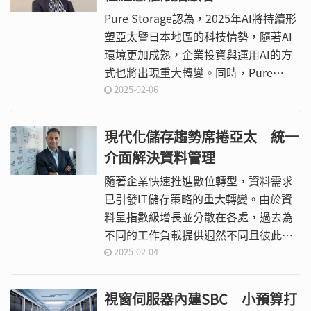
Pure Storage認為，2025年AI將持續形
塑亞太暨日本地區的科技情勢，隨著AI
環境更加成熟，企業投資與運用AI的方
式也將出現重大轉變。同時，Pure
Storage也預測永續性將重新成為企業
2025-02-06
的三大優先目標之一，網路安全策略也
將轉以資料保護為主。
現代化儲存趨勢席捲亞太 統一
介面解決資料管理
隨著企業快速推進數位轉型，資料需求
已引發IT儲存策略的重大轉變。由於資
料呈指數級增長並分散在各處，過去為
不同的工作負載提供迥然不同且彼此孤
立的儲存解決方案，顯然已無法因應企
2025-02-04
業所需。
視窗伺服器內建SBC 小預算打