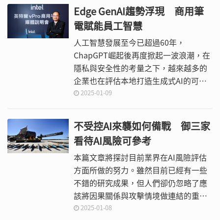
一代Intel Arc顯示晶片，並且將最新AI
Edge GenAI趨勢浮現 商用筆
軟體工具、安全防護功能整合於此款高
電賦能員工智慧
階行動筆電中。
人工智慧發展至今已超過60年，
ChapGPT崛起後再度掀起一波浪潮，在
隱私與安全性的考量之下，越來越多的
企業也在評估本地打造生成式AI的可能
性，但除了軟體之外，硬體效能也是一
2025-01-09
大關鍵。AI PC提供了比一般傳統PC更
高的運算能力，以便能順暢地在本地執
不受控AI來襲如何備戰 御三家
行智慧任務，並且具備更好的用戶體
看待AI風險可參考
驗、簡化流程、以及提高效率與處理的
速度並減少延遲的優勢。
本篇文章將探討目前業界在AI風險評估
方面所做的努力。雖然目前已經有一些
不錯的研究成果，但人們卻仍忽略了應
該將因果關係與攻擊情境做連結的重要
環節。
2025-01-08