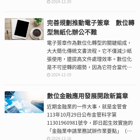
全受到駭客威脅。
2024-12-20
完善規劃推動電子簽章 數位轉
型無紙化辦公不難
電子簽章作為數位化轉型的關鍵組成，
大大簡化傳統文書流程。它不僅減少紙
張使用，還提高文件處理效率。數位化
是不可逆轉的趨勢，因為它符合當代人
對速度和效率的追求。隨著更多企業採
2024-12-19
用電子簽章，無紙化辦公將成為標準，
而不再是例外。
數位金融應用發展開啟新篇章
近期金融業的一件大事，就是金管會
113年10月29日公布金管科字第
11301960981號令，即日起生效實施的
「金融業申請業務試辦作業要點」（以
下稱試辦作業要點），金融業可進行特
2024-12-16