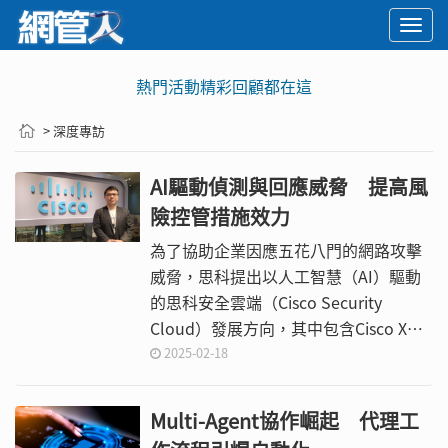
Togg
navi
熱門活動精彩回顧都在這
> 深度專訪
AI驅動偵測與回應威脅 提高風
險控管措施效力
為了協助企業因應五花八門的網路攻擊
威脅，思科提出以人工智慧（AI）驅動
的思科安全雲端（Cisco Security
Cloud）發展方向，其中包含Cisco XDR
方案，除了可收集自家的端點、網路設
2025-02-18
備、防火牆、電子郵件、身分、網域名
稱系統的遙測資料（Telemetry）進行
Multi-Agent協作崛起 代理工
原生分析和關聯，亦可整合第三方供應