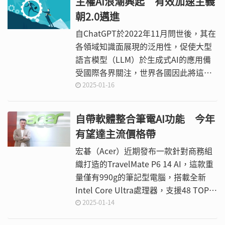
主權AI浪潮興起 有效加速主義
朝2.0邁進
自ChatGPT於2022年11月問世後，其在
各領域知識面展現的泛用性，促使大型
語言模型（LLM）於生成式AI的應用備
受國際各界關注，世界各國因此將這股
由生成式AI吹起的科技浪潮視為第四次
2025-01-16
工業革命。
自帶軟體整合筆電AI功能 今年
有望達主流價格帶
宏碁（Acer）近期發布一款針對商務組
織打造的TravelMate P6 14 AI，這款重
量僅有990g的筆記型電腦，搭載全新
Intel Core Ultra處理器，支援48 TOPS
NPU的AI性能、32 GB LPDDR5X的存取
2025-01-14
記憶體以及65 Wh電池。同時也搭配新