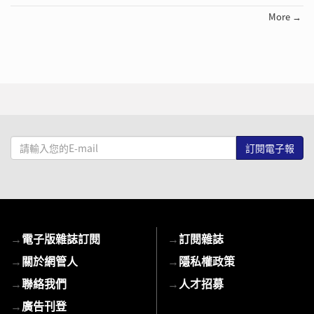
More →
請
輸
入
您
的
E-
→
電子版雜誌訂閱
→
訂閱雜誌
mail
→
關於網管人
→
隱私權政策
→
聯絡我們
→
人才招募
→
廣告刊登