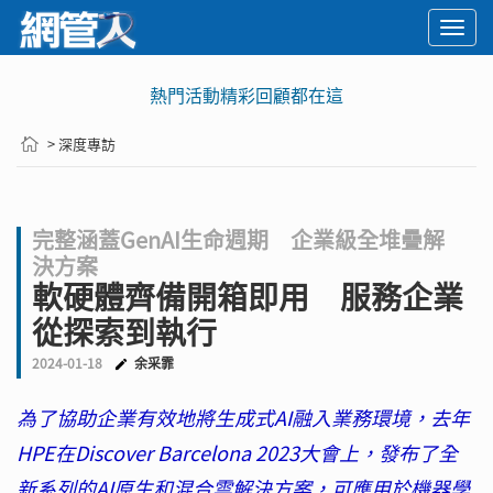
Togg
navi
熱門活動精彩回顧都在這
> 深度專訪
完整涵蓋GenAI生命週期 企業級全堆疊解
決方案
軟硬體齊備開箱即用 服務企業
從探索到執行
2024-01-18
余采霏
為了協助企業有效地將生成式AI融入業務環境，去年
HPE在Discover Barcelona 2023大會上，發布了全
新系列的AI原生和混合雲解決方案，可應用於機器學