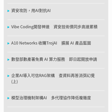
資安攻防，用AI對抗AI
Vibe Coding開發神速 資安技術債同步高速累積
A10 Networks 收購TrojAI 擴展 AI 產品藍圖
數發部數產署免費 AI 算力服務 即日起開放申請
企業AI導入可信RAG架構 查資料再答消弭幻覺
(上)
模型治理機制架構AI 多代理協作降低複雜度