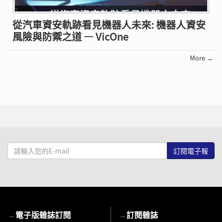
從汽車資安軌跡看見機器人未來: 機器人資安
風險與防禦之道 — VicOne
More →
請
輸
入
您
的
E-
→
電子版雜誌訂閱
→
訂閱雜誌
mail