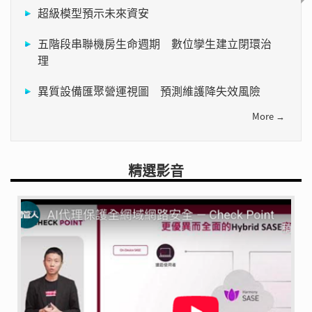
超級模型預示未來資安
五階段串聯機房生命週期 數位孿生建立閉環治
理
異質設備匯聚營運視圖 預測維護降失效風險
More →
精選影音