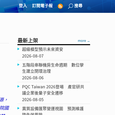
登入
訂閱電子報
搜尋
最新上架
more →
超級模型預示未來資安
2026-08-07
五階段串聯機房生命週期 數位孿
生建立閉環治理
2026-08-06
PQC Taiwan 2026登場 產官研共
議企業後量子安全遷移
源，
2026-08-05
院國
異質設備匯聚營運視圖 預測維護
降失效風險