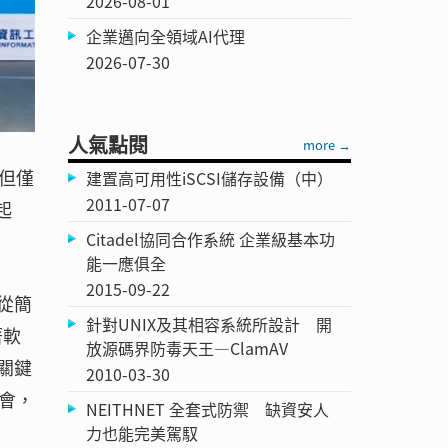
2026-08-01
企業邁向全領域AI代理
2026-07-30
人氣點閱
more →
，但僅
建置高可用性iSCSI儲存設備（中）
2011-07-07
起
Citadel協同合作系統 企業級基本功
能一應俱全
2015-09-22
從簡
針對UNIX及其相容系統所設計 開
著軟
放源碼界防毒天王—ClamAV
關鍵
2010-03-30
會，
NEITHNET 全套式防禦 缺資安人
力也能完美駕馭