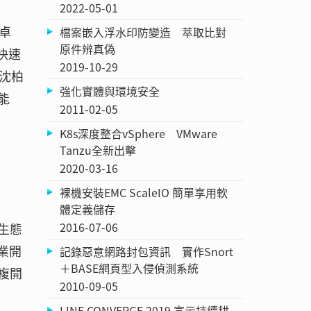
2022-05-01
卓
檔案嵌入浮水印防變造 萃取比對
原件辨真偽
快速
2019-10-29
沈柏
強化實體與環境安全
能
2011-02-05
K8s深度整合vSphere VMware
Tanzu全新出擊
2020-03-16
裸機安裝EMC ScaleIO 簡單享用軟
體定義儲存
2016-07-06
建生態
業開
記錄惡意網路封包資訊 實作Snort
＋BASE網頁型入侵偵測系統
複開
2010-09-05
LINE CONVERGE 2019 宣示持續耕