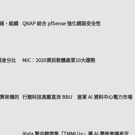
就緒，組織
QNAP 結合 pfSense 強化網路安全性
人類身分比
MIC：2020資訊軟體產業10大趨勢
運算架構的
行競科技高壓直流 BBU 進軍 AI 資料中心電力市場
iKala 繁中驗證集「TMMLU+」獲 AI 學術會議肯定