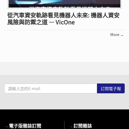
從汽車資安軌跡看見機器人未來: 機器人資安
風險與防禦之道 — VicOne
More →
請
輸
入
您
的
E-
→
電子版雜誌訂閱
→
訂閱雜誌
mail