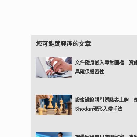
您可能感興趣的文章
文件隱身嵌入尋常圖檔 資
具確保機密性
設蜜罐陷阱引誘駭客上鉤 
Shodan現形入侵手法
視覺密碼學用肉眼解密 資