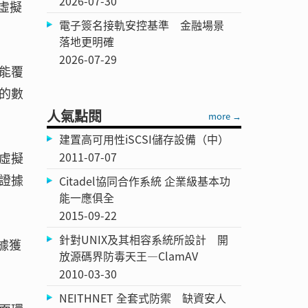
2026-07-30
虛擬
電子簽名接軌安控基準 金融場景
落地更明確
2026-07-29
能覆
的數
人氣點閱
more →
建置高可用性iSCSI儲存設備（中）
虛擬
2011-07-07
證據
Citadel協同合作系統 企業級基本功
能一應俱全
2015-09-22
針對UNIX及其相容系統所設計 開
據獲
放源碼界防毒天王—ClamAV
2010-03-30
NEITHNET 全套式防禦 缺資安人