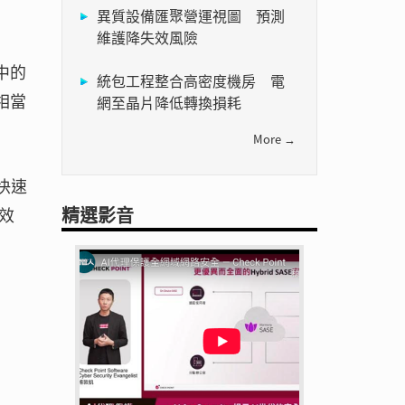
異質設備匯聚營運視圖 預測
維護降失效風險
中的
統包工程整合高密度機房 電
年相當
網至晶片降低轉換損耗
More →
快速
精選影音
效