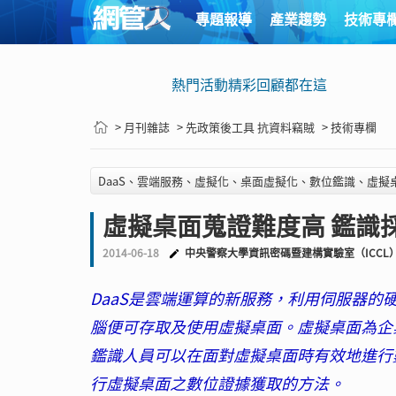
專題報導
產業趨勢
技術專
熱門活動精彩回顧都在這
> 月刊雜誌
> 先政策後工具 抗資料竊賊
> 技術專欄
DaaS、雲端服務、虛擬化、桌面虛擬化、數位鑑識、虛擬
虛擬桌面蒐證難度高 鑑識
2014-06-18
中央警察大學資訊密碼暨建構實驗室（ICCL
DaaS是雲端運算的新服務，利用伺服器
腦便可存取及使用虛擬桌面。虛擬桌面為企
鑑識人員可以在面對虛擬桌面時有效地進行
行虛擬桌面之數位證據獲取的方法。