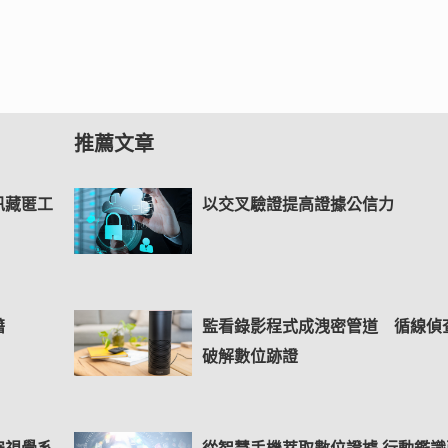
推薦文章
訊藏匿工
以交叉驗證提高證據公信力
藉
監看錄影程式成洩密管道 循線偵
破解數位跡證
安視覺系
從智慧手機萃取數位證據 行動鑑識