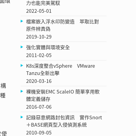
面環
力也能完美駕馭
2022-05-01
檔案嵌入浮水印防變造 萃取比對
原件辨真偽
2019-10-29
強化實體與環境安全
2011-02-05
K8s深度整合vSphere VMware
Tanzu全新出擊
2020-03-16
架構
裸機安裝EMC ScaleIO 簡單享用軟
兩種
體定義儲存
2016-07-06
記錄惡意網路封包資訊 實作Snort
＋BASE網頁型入侵偵測系統
2010-09-05
於使