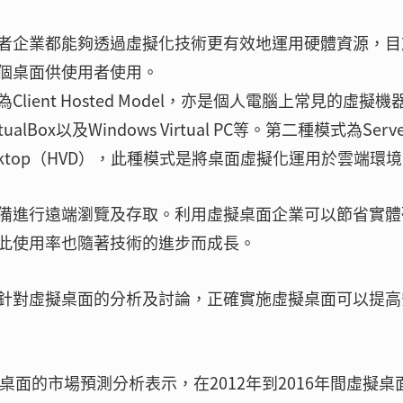
者企業都能夠透過虛擬化技術更有效地運用硬體資源，目
個桌面供使用者使用。
ent Hosted Model，亦是個人電腦上常見的虛擬機
irtualBox以及Windows Virtual PC等。第二種模式為Serve
tual Desktop（HVD），此種模式是將桌面虛擬化運用於雲端環
備進行遠端瀏覽及存取。利用虛擬桌面企業可以節省實體
此使用率也隨著技術的進步而成長。
理會議上針對虛擬桌面的分析及討論，正確實施虛擬桌面可以提
司針對虛擬桌面的市場預測分析表示，在2012年到2016年間虛擬桌