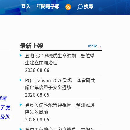
登入
訂閱電子報
搜尋
最新上架
more →
五階段串聯機房生命週期 數位孿
生建立閉環治理
2026-08-06
PQC Taiwan 2026登場 產官研共
議企業後量子安全遷移
2026-08-05
型電
異質設備匯聚營運視圖 預測維護
了使
降失效風險
及進
2026-08-05
統包工程整合高密度機房 電網至