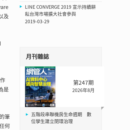
re
LINE CONVERGE 2019 宣示持續耕
耘台灣市場擴大社會參與
卡以及
2019-03-29
d
月刊雜誌
的作
第247期
認為是
2026年8月
五階段串聯機房生命週期 數
的筆
位孿生建立閉環治理
任何