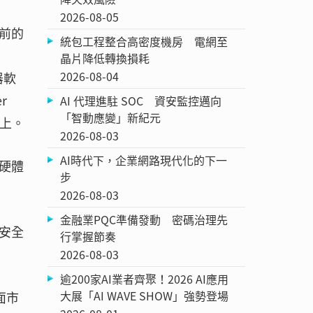
2026-08-05
前的
統包工程整合高密度機房 電網至
晶片降低轉換損耗
2026-08-04
器軟
r
AI 代理進駐 SOC 資安監控邁向
「智動應變」新紀元
境上。
2026-08-03
AI時代下，企業網路現代化的下一
硬體
步
2026-08-03
金融業PQC準備發動 密碼治理先
高安全
行掌握節奏
2026-08-03
逾200家AI業者齊聚！2026 AI應用
大展「AI WAVE SHOW」強勢登場
面市