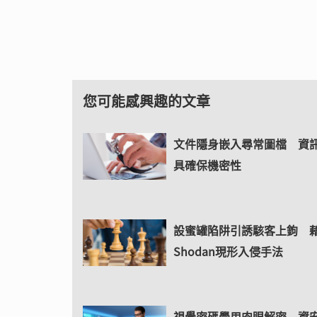
您可能感興趣的文章
文件隱身嵌入尋常圖檔 資
具確保機密性
設蜜罐陷阱引誘駭客上鉤 
Shodan現形入侵手法
視覺密碼學用肉眼解密 資