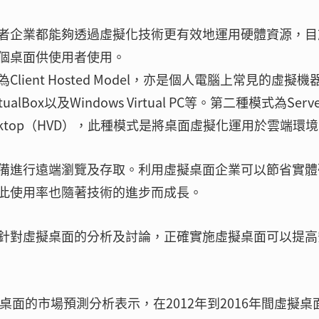
者企業都能夠透過虛擬化技術更有效地運用硬體資源，目
個桌面供使用者使用。
ent Hosted Model，亦是個人電腦上常見的虛擬機
irtualBox以及Windows Virtual PC等。第二種模式為Serve
tual Desktop（HVD），此種模式是將桌面虛擬化運用於雲端環
備進行遠端瀏覽及存取。利用虛擬桌面企業可以節省實體
此使用率也隨著技術的進步而成長。
理會議上針對虛擬桌面的分析及討論，正確實施虛擬桌面可以提
司針對虛擬桌面的市場預測分析表示，在2012年到2016年間虛擬桌