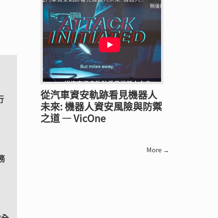
從汽車資安軌跡看見機器人
行
未來: 機器人資安風險與防禦
之道 — VicOne
More →
務
點全