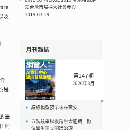
re
耘台灣市場擴大社會參與
2019-03-29
卡以及
d
月刊雜誌
第247期
的作
2026年8月
認為是
超級模型預示未來資安
的筆
五階段串聯機房生命週期 數
任何
位孿生建立閉環治理