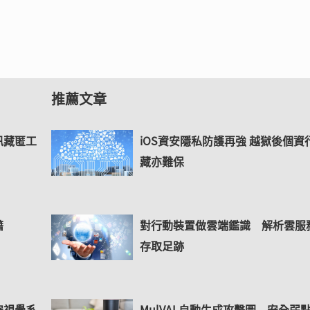
推薦文章
訊藏匿工
iOS資安隱私防護再強 越獄後個資
藏亦難保
藉
對行動裝置做雲端鑑識 解析雲服
存取足跡
安視覺系
MulVAL自動生成攻擊圖 安全弱