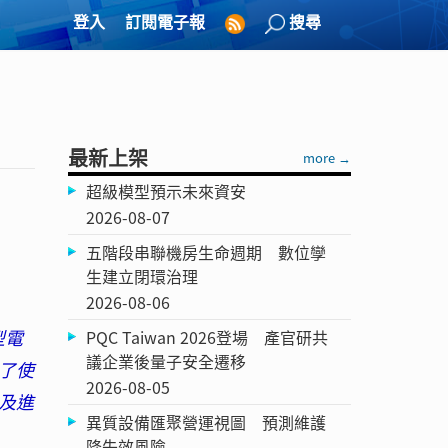
登入
訂閱電子報
搜尋
最新上架
more →
超級模型預示未來資安
2026-08-07
五階段串聯機房生命週期 數位孿
生建立閉環治理
2026-08-06
型電
PQC Taiwan 2026登場 產官研共
議企業後量子安全遷移
了使
2026-08-05
及進
異質設備匯聚營運視圖 預測維護
降失效風險