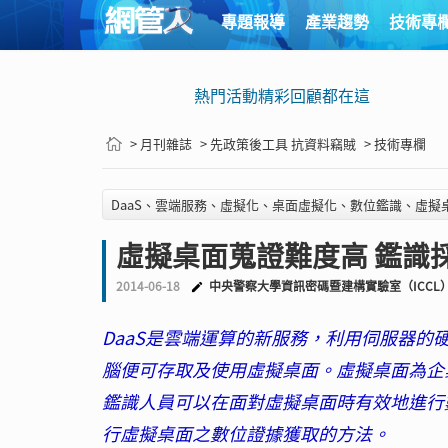
專題報導
產業趨勢
技術專
熱門活動精彩回顧都在這
> 月刊雜誌
> 先政策後工具 抗資料竊賊
> 技術專欄
DaaS、雲端服務、虛擬化、桌面虛擬化、數位鑑識、虛擬
虛擬桌面蒐證難度高 鑑識
2014-06-18
中央警察大學資訊密碼暨建構實驗室（ICCL
DaaS是雲端運算的新服務，利用伺服器
腦便可存取及使用虛擬桌面。虛擬桌面為企
鑑識人員可以在面對虛擬桌面時有效地進行
行虛擬桌面之數位證據獲取的方法。