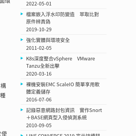
面環
2022-05-01
檔案嵌入浮水印防變造 萃取比對
原件辨真偽
2019-10-29
強化實體與環境安全
2011-02-05
K8s深度整合vSphere VMware
Tanzu全新出擊
2020-03-16
裸機安裝EMC ScaleIO 簡單享用軟
架構
體定義儲存
兩種
2016-07-06
記錄惡意網路封包資訊 實作Snort
＋BASE網頁型入侵偵測系統
2010-09-05
於使
LINE CONVERGE 2019 宣示持續耕