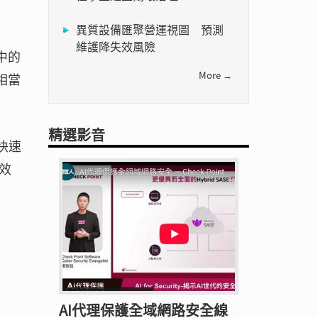
異質設備匯聚營運視圖 預測
維護降失效風險
中的
More →
年相當
精選影音
快速
效
AI代理保護全域網路安全線