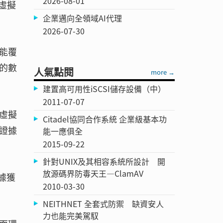
2026-08-01
虛擬
企業邁向全領域AI代理
2026-07-30
能覆
的數
人氣點閱
more →
建置高可用性iSCSI儲存設備（中）
2011-07-07
虛擬
Citadel協同合作系統 企業級基本功
證據
能一應俱全
2015-09-22
針對UNIX及其相容系統所設計 開
放源碼界防毒天王—ClamAV
據獲
2010-03-30
NEITHNET 全套式防禦 缺資安人
力也能完美駕馭