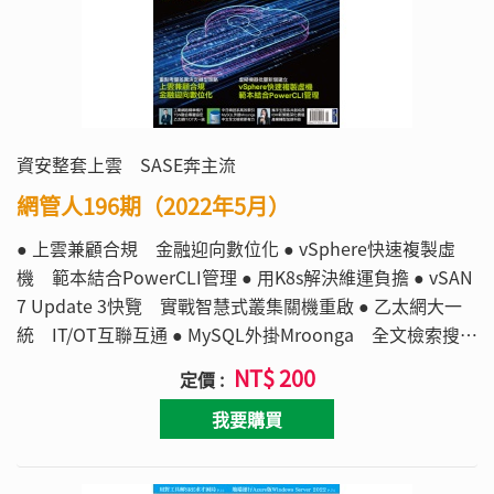
資安整套上雲 SASE奔主流
網管人196期（2022年5月）
● 上雲兼顧合規 金融迎向數位化 ● vSphere快速複製虛
機 範本結合PowerCLI管理 ● 用K8s解決維運負擔 ● vSAN
7 Update 3快覽 實戰智慧式叢集關機重啟 ● 乙太網大一
統 IT/OT互聯互通 ● MySQL外掛Mroonga 全文檢索搜尋
中文更有力 ● 產業轉型加速科技投資 IBM三策略深化價值
NT$ 200
定價 :
我要購買