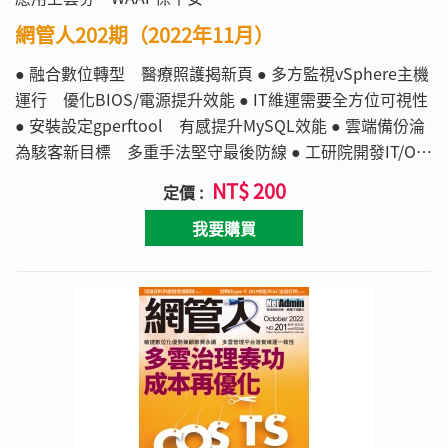
網管人202期（2022年11月）
● 融合數位轉型 醫療照護揭新頁 ● 多方監視vSphere主機
運行 優化BIOS/電源提升效能 ● IT維運需要全方位可視性
● 安裝設定gperftool 有感提升MySQL效能 ● 雲端備份淪
為駭客新目標 多重手法堅守最後防線 ● 工研院開發IT/OT
防護 零信任控管營運潛在風險 ● vCenter 7內建備份利
NT$ 200
定價 :
器 遇險即刻還原恢復運作
我要購買