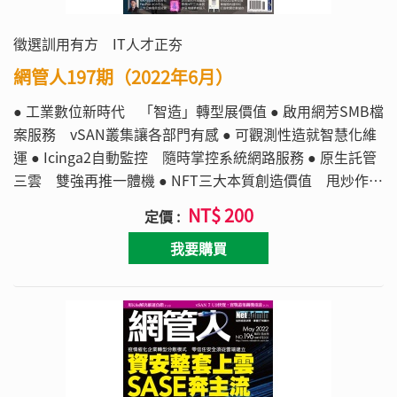
徵選訓用有方 IT人才正夯
網管人197期（2022年6月）
● 工業數位新時代 「智造」轉型展價值 ● 啟用網芳SMB檔
案服務 vSAN叢集讓各部門有感 ● 可觀測性造就智慧化維
運 ● Icinga2自動監控 隨時掌控系統網路服務 ● 原生託管
三雲 雙強再推一體機 ● NFT三大本質創造價值 甩炒作疑
慮須待環境完善 ● 啟用內建SBC機制 單機打造高效軟體定
NT$ 200
定價 :
義儲存
我要購買