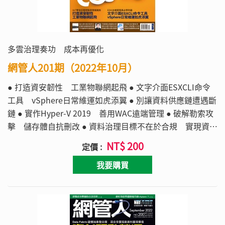
多雲治理奏功 成本再優化
網管人201期（2022年10月）
● 打造資安韌性 工業物聯網起飛 ● 文字介面ESXCLI命令
工具 vSphere日常維運如虎添翼 ● 別讓資料供應鏈遭遇斷
鏈 ● 實作Hyper-V 2019 善用WAC遠端管理 ● 破解勒索攻
擊 儲存體自抗刪改 ● 資料治理目標不在於合規 實現資料
智慧更有價值 ● 資安工具部署模式迥異 雲端地端正確選擇
NT$ 200
定價 :
有訣竅
我要購買