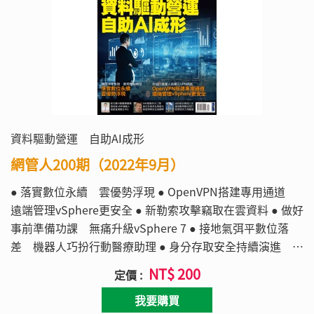
資料驅動營運 自助AI成形
網管人200期（2022年9月）
● 落實數位永續 雲優勢浮現 ● OpenVPN搭建專用通道
遠端管理vSphere更安全 ● 新勒索攻擊竊取在雲資料 ● 做好
事前準備功課 無痛升級vSphere 7 ● 接地氣弭平數位落
差 機器人巧扮行動醫療助理 ● 身分存取安全持續演進 無
密碼零信任成顯學 ● 俄烏衝突體現戰爭數位化 惡意程式強
NT$ 200
定價 :
襲基礎設施
我要購買