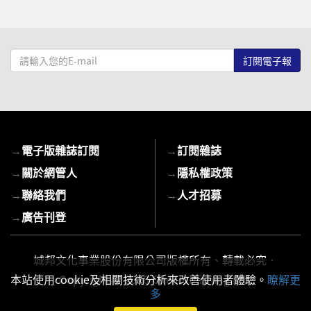
請
輸
入
您
的
E-
→
電子版雜誌訂閱
→
訂閱雜誌
mail
→
關於網管人
→
隱私權政策
→
聯絡我們
→
人才招募
→
廣告刊登
城邦文化事業股份有限公司版權所有、轉載必究．
本站使用cookie及相關技術分析來改善使用者體驗。
瞭解更
Copyright © 2026 Cite Publishing Ltd.
多