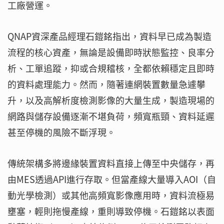
工廠營運。
QNAP資深產品經理石鎧銘指出，資料早已成為製造
流程的核心資產，無論是設備即時狀態監控、良率分
析、工單追蹤，抑或合規稽核，全都依賴穩定且即時
的資料處理能力。然而，隨著連網裝置數量急遽攀
升，以及高解析度檢測影像的大量生成，製造現場的
網路與儲存設備逐漸不堪負荷，頻寬瓶頸、資料延遲
甚至停機的風險不斷浮現。
傳統架構多將邊緣裝置資料直接上傳至中央儲存，再
由MES透過API進行存取。但當產線大量導入AOI（自
動光學檢測）或其他高頻寬影像應用時，資料流極易
壅塞，輕則拖慢產線，重則導致停機。石鎧銘以表面