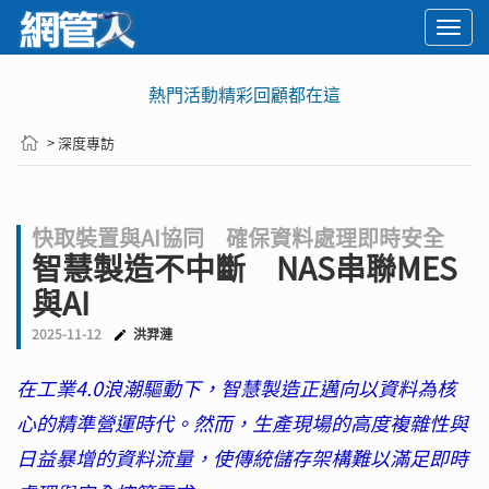
Togg
navi
熱門活動精彩回顧都在這
> 深度專訪
快取裝置與AI協同 確保資料處理即時安全
智慧製造不中斷 NAS串聯MES
與AI
2025-11-12
洪羿漣
在工業4.0浪潮驅動下，智慧製造正邁向以資料為核
心的精準營運時代。然而，生產現場的高度複雜性與
日益暴增的資料流量，使傳統儲存架構難以滿足即時