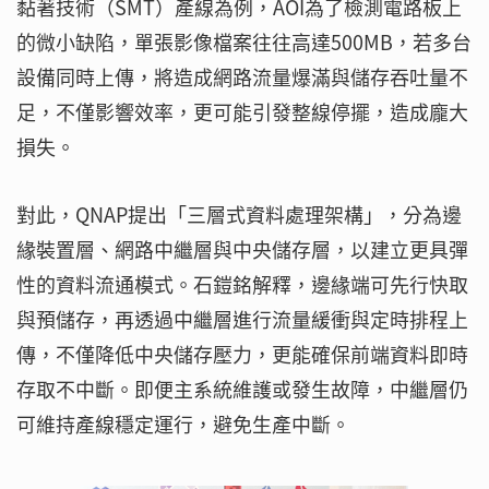
黏著技術（SMT）產線為例，AOI為了檢測電路板上
的微小缺陷，單張影像檔案往往高達500MB，若多台
設備同時上傳，將造成網路流量爆滿與儲存吞吐量不
足，不僅影響效率，更可能引發整線停擺，造成龐大
損失。
對此，QNAP提出「三層式資料處理架構」，分為邊
緣裝置層、網路中繼層與中央儲存層，以建立更具彈
性的資料流通模式。石鎧銘解釋，邊緣端可先行快取
與預儲存，再透過中繼層進行流量緩衝與定時排程上
傳，不僅降低中央儲存壓力，更能確保前端資料即時
存取不中斷。即便主系統維護或發生故障，中繼層仍
可維持產線穩定運行，避免生產中斷。