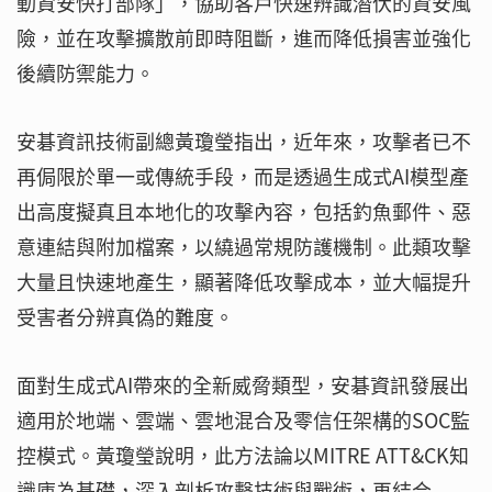
動資安快打部隊」，協助客戶快速辨識潛伏的資安風
險，並在攻擊擴散前即時阻斷，進而降低損害並強化
後續防禦能力。
安碁資訊技術副總黃瓊瑩指出，近年來，攻擊者已不
再侷限於單一或傳統手段，而是透過生成式AI模型產
出高度擬真且本地化的攻擊內容，包括釣魚郵件、惡
意連結與附加檔案，以繞過常規防護機制。此類攻擊
大量且快速地產生，顯著降低攻擊成本，並大幅提升
受害者分辨真偽的難度。
面對生成式AI帶來的全新威脅類型，安碁資訊發展出
適用於地端、雲端、雲地混合及零信任架構的SOC監
控模式。黃瓊瑩說明，此方法論以MITRE ATT&CK知
識庫為基礎，深入剖析攻擊技術與戰術，再結合