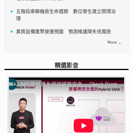
五階段串聯機房生命週期 數位孿生建立閉環治
理
異質設備匯聚營運視圖 預測維護降失效風險
More →
精選影音