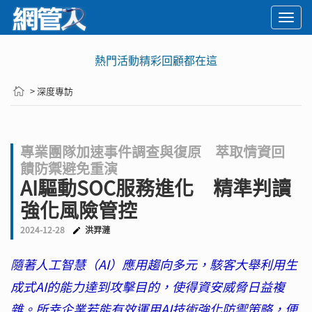
Togg
navi
熱門活動精彩回顧都在這
> 深度專訪
專業團隊加速事件調查與復原 萃取情資回
饋防禦避免重演
AI驅動SOC服務進化 精準判讀
強化風險管控
2024-12-28
洪羿漣
隨著人工智慧（AI）應用趨向多元，駭客大舉利用生
成式AI的能力達到攻擊目的，使得資安威脅日益複
雜。所幸企業若能有效運用AI技術強化防禦策略，便