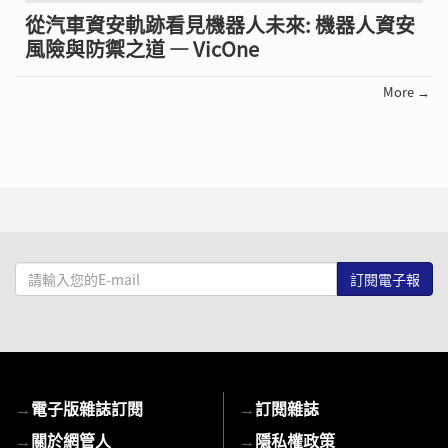
從汽車資安軌跡看見機器人未來: 機器人資安
風險與防禦之道 — VicOne
More →
請
輸
入
您
的
E-
→
電子版雜誌訂閱
→
訂閱雜誌
mail
→
關於網管人
→
隱私權政策