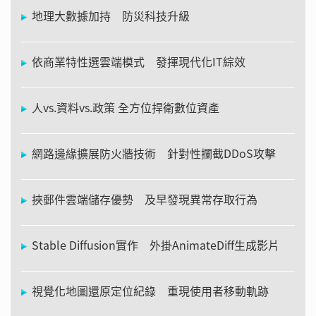
地理大數據加持 防災科技升級
依商業特性選雲端模式 發揮現代化IT綜效
人vs.資料vs.政策 全方位捍衛數位資產
網路邊緣擴展防火牆技術 針對性攔截DDoS攻擊
挾郵件雲端儲存優勢 及早發現異常存取行為
Stable Diffusion實作 外掛AnimateDiff生成影片
視覺化地圖還原定位紀錄 重現使用者移動軌跡