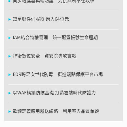
同步增進雲與端防護 力抗無所不在攻擊
眾至郵件伺服器 邁入64位元
IAM結合特權管理 統一配置帳號生命週期
捍衛數位安全 資安院專攻實戰
EDR跨足次世代防毒 挺進端點保護平台市場
以WAF構築防禦基礎 打造雲端時代防護力
軟體定義應用遞送線路 利用率與品質兼顧