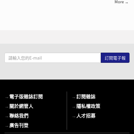
More →
請
輸
入
您
的
E-
→
電子版雜誌訂閱
→
訂閱雜誌
mail
→
關於網管人
→
隱私權政策
→
聯絡我們
→
人才招募
→
廣告刊登