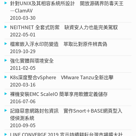
針對UNIX及其相容系統所設計 開放源碼界防毒天王
—ClamAV
2010-03-30
NEITHNET 全套式防禦 缺資安人力也能完美駕馭
2022-05-01
檔案嵌入浮水印防變造 萃取比對原件辨真偽
2019-10-29
強化實體與環境安全
2011-02-05
K8s深度整合vSphere VMware Tanzu全新出擊
2020-03-16
裸機安裝EMC ScaleIO 簡單享用軟體定義儲存
2016-07-06
記錄惡意網路封包資訊 實作Snort＋BASE網頁型入
侵偵測系統
2010-09-05
LINE CONVERGE 2019 宣示持續耕耘台灣市場擴大社