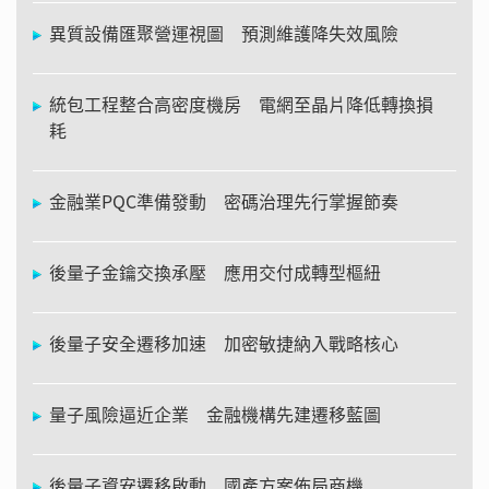
異質設備匯聚營運視圖 預測維護降失效風險
統包工程整合高密度機房 電網至晶片降低轉換損
耗
金融業PQC準備發動 密碼治理先行掌握節奏
後量子金鑰交換承壓 應用交付成轉型樞紐
後量子安全遷移加速 加密敏捷納入戰略核心
量子風險逼近企業 金融機構先建遷移藍圖
後量子資安遷移啟動 國產方案佈局商機