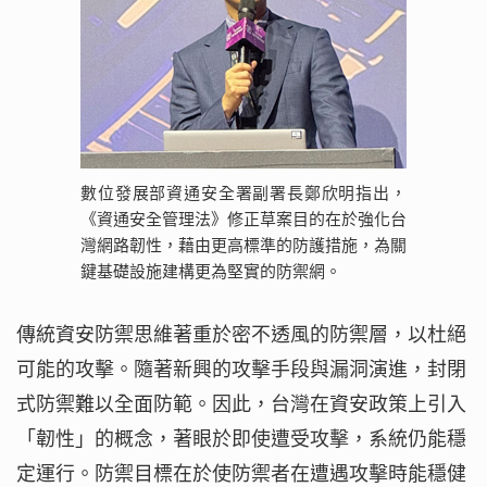
數位發展部資通安全署副署長鄭欣明指出，
《資通安全管理法》修正草案目的在於強化台
灣網路韌性，藉由更高標準的防護措施，為關
鍵基礎設施建構更為堅實的防禦網。
傳統資安防禦思維著重於密不透風的防禦層，以杜絕
可能的攻擊。隨著新興的攻擊手段與漏洞演進，封閉
式防禦難以全面防範。因此，台灣在資安政策上引入
「韌性」的概念，著眼於即使遭受攻擊，系統仍能穩
定運行。防禦目標在於使防禦者在遭遇攻擊時能穩健