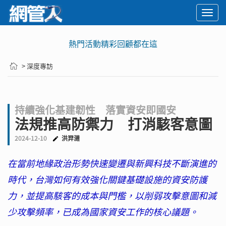
Togg
navi
熱門活動精彩回顧都在這
> 深度專訪
持續強化基建韌性 落實資安即國安
法規推高防禦力 打消駭客意圖
2024-12-10
洪羿漣
在當前地緣政治形勢快速變遷與新興科技不斷演進的
時代，台灣如何有效強化關鍵基礎設施的資安防護
力，並提高駭客的成本與門檻，以削弱攻擊意圖和減
少攻擊頻率，已成為國家資安工作的核心議題。