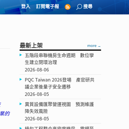
登入
訂閱電子報
搜尋
最新上架
more →
五階段串聯機房生命週期 數位孿
生建立閉環治理
2026-08-06
PQC Taiwan 2026登場 產官研共
議企業後量子安全遷移
2026-08-05
技
異質設備匯聚營運視圖 預測維護
降失效風險
業的
2026-08-05
統包工程整合高密度機房 電網至