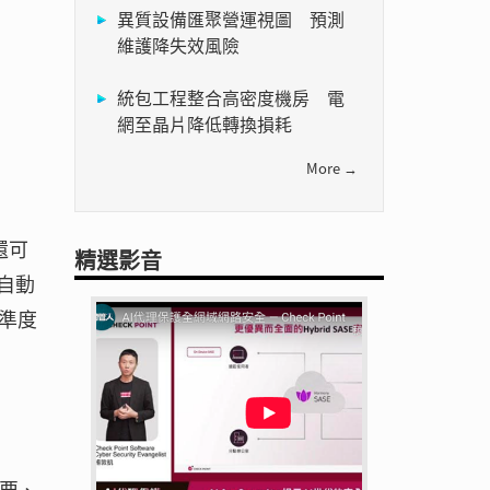
異質設備匯聚營運視圖 預測
維護降失效風險
統包工程整合高密度機房 電
網至晶片降低轉換損耗
More →
還可
精選影音
自動
準度
摘要、