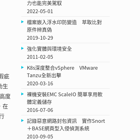
力也能完美駕馭
2022-05-01
檔案嵌入浮水印防變造 萃取比對
原件辨真偽
2019-10-29
強化實體與環境安全
2011-02-05
K8s深度整合vSphere VMware
Tanzu全新出擊
瑕疵
2020-03-16
動生
裸機安裝EMC ScaleIO 簡單享用軟
高度
體定義儲存
，在
2016-07-06
行
記錄惡意網路封包資訊 實作Snort
＋BASE網頁型入侵偵測系統
2010-09-05