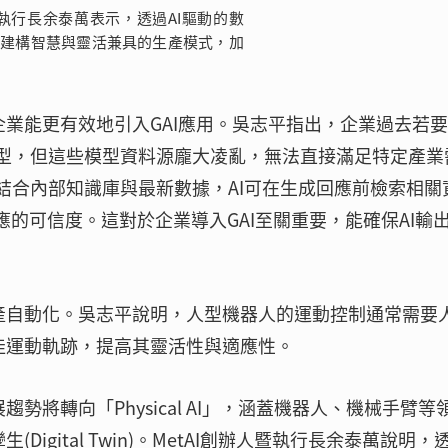
人暨執行長余泰萬表示，透過AI驅動的數
能建構智慧與靈活兼具的生產模式，加
讓企業能更有效地引入GAI應用。吳志平指出，企業過去若
模型，但這些模型資料源龐大凌亂，無法直接滿足特定產業
結合內部知識庫與最新數據，AI可在生成回應前檢索相關
並提高回應的可信度。這對於企業導入GAI至關重要，能確保AI輸
生產自動化。吳志平說明，人型機器人的運動控制通常需要
佳運動軌跡，提高其靈活性與適應性。
趨勢將轉向「Physical AI」，涵蓋機器人、機械手臂等
igital Twin)。MetAI創辦人暨執行長余泰萬說明，