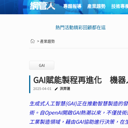
專題報導
產業趨勢
技術專
熱門活動精彩回顧都在這
> 產業趨勢
GAI
GAI賦能製程再進化 機
2025-04-01
洪羿漣
生成式人工智慧(GAI)正在推動智慧製造
術。自OpenAI開啟GAI熱潮以來，不
工業製造領域，藉由GAI協助進行決策，