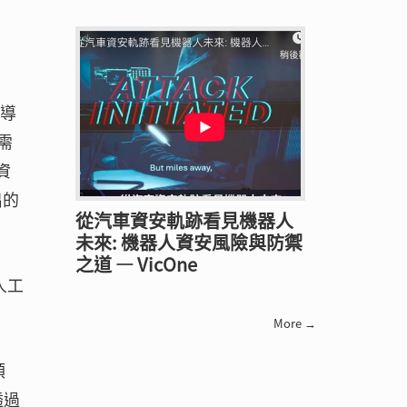
要導
需
資
出的
從汽車資安軌跡看見機器人
未來: 機器人資安風險與防禦
之道 — VicOne
人工
More →
領
透過