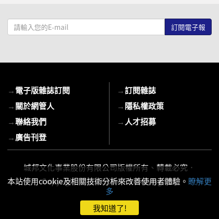
請
輸
入
您
的
E-
→
電子版雜誌訂閱
→
訂閱雜誌
mail
→
關於網管人
→
隱私權政策
→
聯絡我們
→
人才招募
→
廣告刊登
城邦文化事業股份有限公司版權所有、轉載必究．
Copyright © 2026 Cite Publishing Ltd.
本站使用cookie及相關技術分析來改善使用者體驗。
瞭解更
多
我知道了!