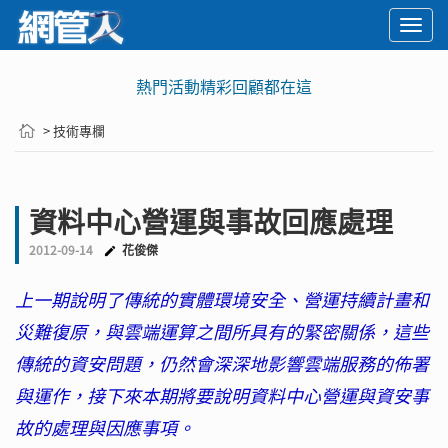
Togg
navi
🚨2029 PQC危機倒數！你準備好面對衝擊了嗎？
> 技術專欄
資料中心營運與事故回應處理
2012-09-14
花俊傑
上一期說明了傳統的實體環境安全、營運持續計畫和
災難復原，與雲端運算之間所具有的緊密關係，這些
傳統的資安問題，仍然會深深地影響雲端服務的佈署
與運作，接下來本期將要說明資料中心營運與資安事
故的處理與因應事項。