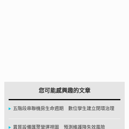
您可能感興趣的文章
五階段串聯機房生命週期 數位孿生建立閉環治理
異質設備匯聚營運視圖 預測維護降失效風險