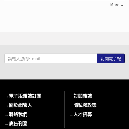
More →
請
輸
入
您
的
E-
→
電子版雜誌訂閱
→
訂閱雜誌
mail
→
關於網管人
→
隱私權政策
→
聯絡我們
→
人才招募
→
廣告刊登