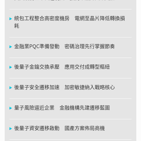
統包工程整合高密度機房 電網至晶片降低轉換損
耗
金融業PQC準備發動 密碼治理先行掌握節奏
後量子金鑰交換承壓 應用交付成轉型樞紐
後量子安全遷移加速 加密敏捷納入戰略核心
量子風險逼近企業 金融機構先建遷移藍圖
後量子資安遷移啟動 國產方案佈局商機