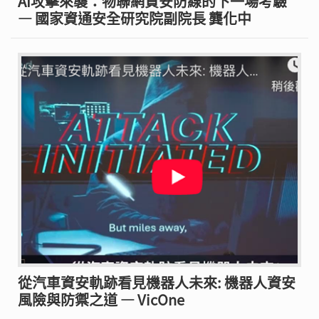
AI攻擊來襲：物聯網資安防線的下一場考驗
— 國家資通安全研究院副院長 龔化中
從汽車資安軌跡看見機器人未來: 機器人資安
風險與防禦之道 — VicOne