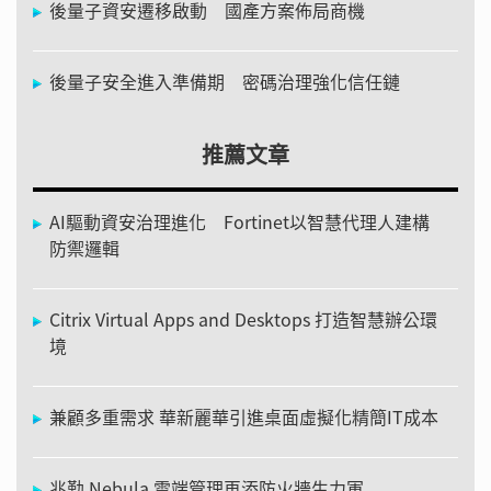
後量子資安遷移啟動 國產方案佈局商機
後量子安全進入準備期 密碼治理強化信任鏈
推薦文章
AI驅動資安治理進化 Fortinet以智慧代理人建構
防禦邏輯
Citrix Virtual Apps and Desktops 打造智慧辦公環
境
兼顧多重需求 華新麗華引進桌面虛擬化精簡IT成本
兆勤 Nebula 雲端管理再添防火牆生力軍