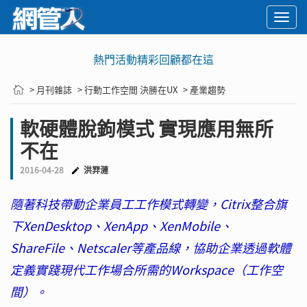
Togg
navi
熱門活動精彩回顧都在這
> 月刊雜誌
> 行動工作空間 決勝在UX
> 產業趨勢
軟硬體脫鉤模式 實現應用無所
不在
2016-04-28
洪羿漣
隨著科技帶動企業員工工作模式轉變，Citrix整合旗
下XenDesktop、XenApp、XenMobile、
ShareFile、Netscaler等產品線，協助企業透過軟體
定義實踐現代工作場合所需的Workspace（工作空
間）。