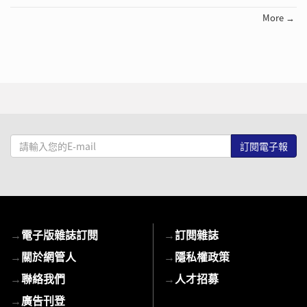
More →
請
輸
入
您
的
E-
→
電子版雜誌訂閱
→
訂閱雜誌
mail
→
關於網管人
→
隱私權政策
→
聯絡我們
→
人才招募
→
廣告刊登