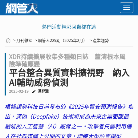
Togg
navi
熱門活動精彩回顧都在這
> 月刊雜誌
> 網管人229期（2025年2月）
> 產業趨勢
XDR持續擴展收集多種類日誌 釐清根本風
險準確應變
平台整合異質資料擴視野 納入
AI輔助威脅偵測
2025-02-19
洪羿漣
根據趨勢科技日前發布的《2025年資安預測報告》指
出，深偽（Deepfake）技術將成為未來企業面臨最
嚴峻的人工智慧（AI）威脅之一。攻擊者只需利用個
人在社群媒體上公開的文章，訓練大型語言模型