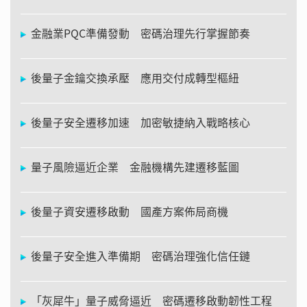
金融業PQC準備發動 密碼治理先行掌握節奏
後量子金鑰交換承壓 應用交付成轉型樞紐
後量子安全遷移加速 加密敏捷納入戰略核心
量子風險逼近企業 金融機構先建遷移藍圖
後量子資安遷移啟動 國產方案佈局商機
後量子安全進入準備期 密碼治理強化信任鏈
「灰犀牛」量子威脅逼近 密碼遷移啟動韌性工程