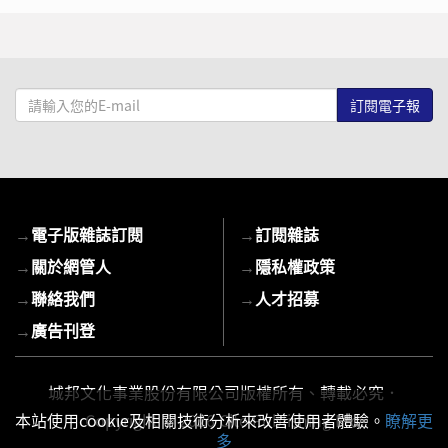
請
輸
入
您
的
E-
→
電子版雜誌訂閱
→
訂閱雜誌
mail
→
關於網管人
→
隱私權政策
→
聯絡我們
→
人才招募
→
廣告刊登
城邦文化事業股份有限公司版權所有、轉載必究．
Copyright © 2026 Cite Publishing Ltd.
本站使用cookie及相關技術分析來改善使用者體驗。
瞭解更
多