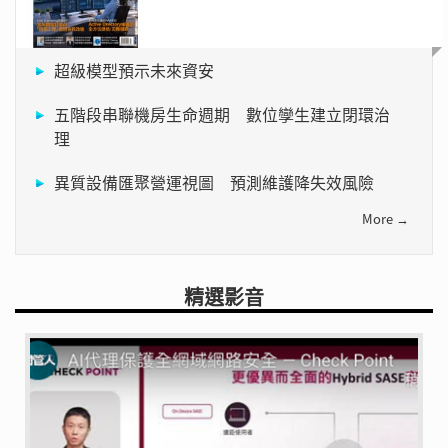
超級模型預示未來資安
五階段串聯機房生命週期 數位孿生建立閉環治
理
異質設備匯聚營運視圖 預測維護降失效風險
More →
精選影音