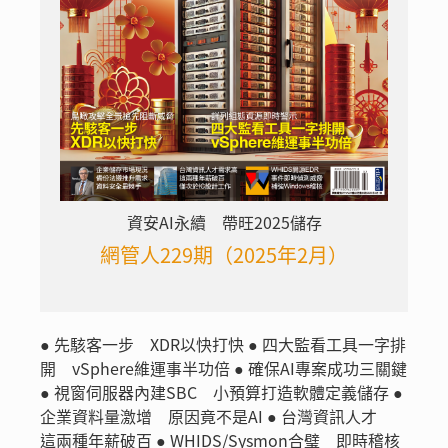
資安AI永續 帶旺2025儲存
網管人229期（2025年2月）
● 先駭客一步 XDR以快打快 ● 四大監看工具一字排
開 vSphere維運事半功倍 ● 確保AI專案成功三關鍵
● 視窗伺服器內建SBC 小預算打造軟體定義儲存 ●
企業資料量激增 原因竟不是AI ● 台灣資訊人才
這兩種年薪破百 ● WHIDS/Sysmon合璧 即時稽核