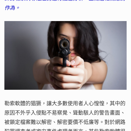
作為。
勒索軟體的猖獗，讓大多數使用者人心惶惶，其中的
原因不外乎入侵點不易察覺、聳動駭人的警告畫面、
被鎖定檔案難以解密、解密要價不低廉等。對於網路