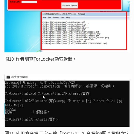
圖10 作者調查TorLocker勒索軟體。
圖11 使用命令提示字元的「copy /b」指令把jpg圖片檔與文字