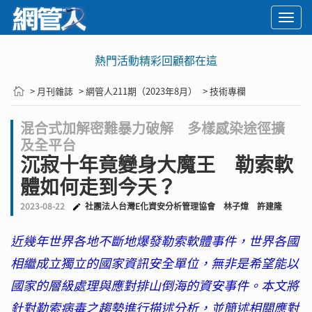
Togg
navi
熱門活動精彩回顧都在這
> 月刊雜誌
> 網管人211期（2023年8月）
> 技術專欄
混合式加解密難暴力破解 多樣感染途徑擴
及全平台
沉寂十年竟變身大魔王 勒索軟
體如何走到今天？
2023-08-22
社團法人台灣E化資安分析管理協會
林子煒
許建隆
近幾年世界各地不斷地爆發勒索軟體事件，世界各國
相繼成立獨立的國家資訊安全單位，無非是希望能以
國家的層級處理與應對排山倒海的資安事件。本文將
針對勒索病毒之趨勢進行描述分析，並簡述相關應對