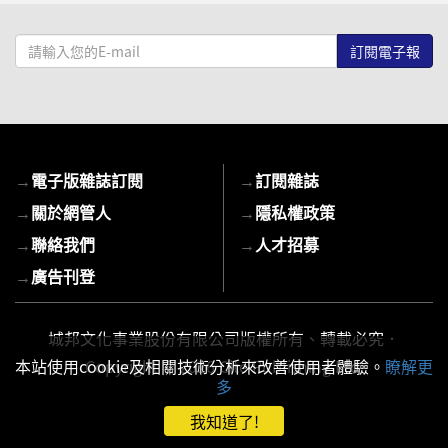
請
輸
入
您
的
E-
→
電子版雜誌訂閱
→
訂閱雜誌
mail
→
關於網管人
→
隱私權政策
→
聯絡我們
→
人才招募
→
廣告刊登
城邦文化事業股份有限公司版權所有、轉載必究．
本站使用cookie及相關技術分析來改善使用者體驗。
Copyright © 2026 Cite Publishing Ltd.
瞭解更
多
我知道了!