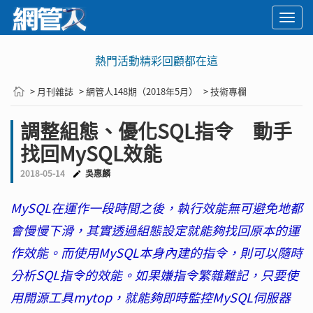
Togg
navi
熱門活動精彩回顧都在這
> 月刊雜誌
> 網管人148期（2018年5月）
> 技術專欄
調整組態、優化SQL指令 動手
找回MySQL效能
2018-05-14
吳惠麟
MySQL在運作一段時間之後，執行效能無可避免地都
會慢慢下滑，其實透過組態設定就能夠找回原本的運
作效能。而使用MySQL本身內建的指令，則可以隨時
分析SQL指令的效能。如果嫌指令繁雜難記，只要使
用開源工具mytop，就能夠即時監控MySQL伺服器