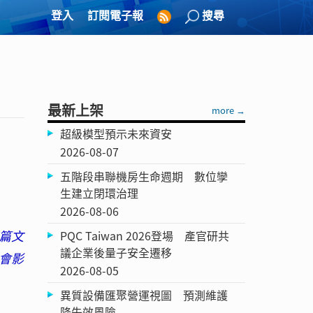
登入
訂閱電子報
搜尋
最新上架
more →
超級模型預示未來資安
2026-08-07
五階段串聯機房生命週期 數位孿
生建立閉環治理
2026-08-06
篇文
PQC Taiwan 2026登場 產官研共
議企業後量子安全遷移
會影
2026-08-05
異質設備匯聚營運視圖 預測維護
降失效風險