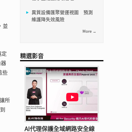
異質設備匯聚營運視圖 預測
維護降失效風險
a，並
More →
協定
精選影音
由器
這些
，讓所
包到
AI代理保護全域網路安全線