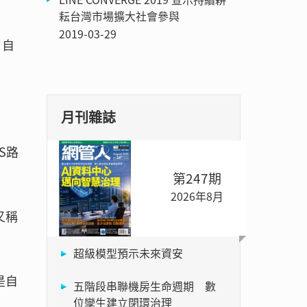
耘台灣市場擴大社會參與
2019-03-29
，自
月刊雜誌
S路
第247期
2026年8月
中又稱
超級模型預示未來資安
就是自
五階段串聯機房生命週期 數
位孿生建立閉環治理