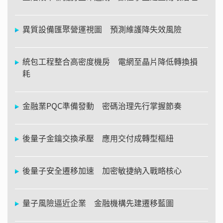
異質設備匯聚營運視圖 預測維護降失效風險
統包工程整合高密度機房 電網至晶片降低轉換損
耗
金融業PQC準備發動 密碼治理先行掌握節奏
後量子金鑰交換承壓 應用交付成轉型樞紐
後量子安全遷移加速 加密敏捷納入戰略核心
量子風險逼近企業 金融機構先建遷移藍圖