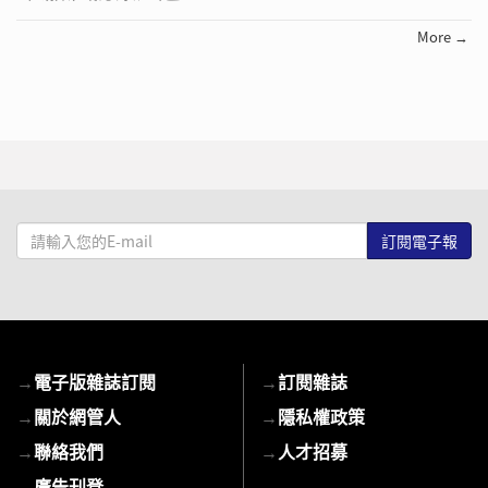
More →
請
輸
入
您
的
E-
→
電子版雜誌訂閱
→
訂閱雜誌
mail
→
關於網管人
→
隱私權政策
→
聯絡我們
→
人才招募
→
廣告刊登