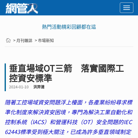
Togg
navi
熱門活動精彩回顧都在這
> 月刊雜誌
> 市場新知
垂直場域OT三箭 落實國際工
控資安標準
2024-01-10
洪羿漣
隨著工控場域資安問題浮上檯面，各產業紛紛尋求標
準化制度來解決資安困境，專門為解決工業自動化和
控制系統（IACS）和營運科技（OT）安全問題的IEC
62443標準受到極大關注，已成為許多垂直領域制定