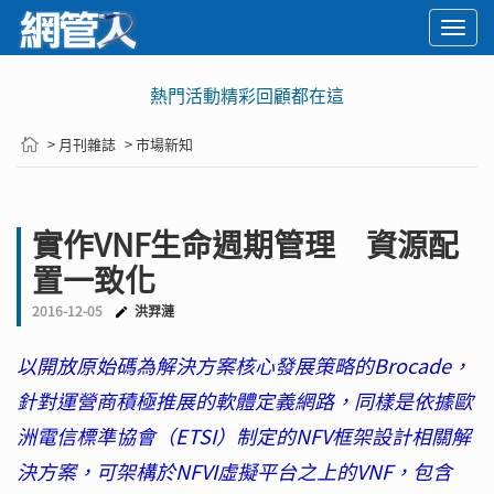
Togg
navi
熱門活動精彩回顧都在這
> 月刊雜誌
> 市場新知
實作VNF生命週期管理 資源配
置一致化
2016-12-05
洪羿漣
以開放原始碼為解決方案核心發展策略的Brocade，
針對運營商積極推展的軟體定義網路，同樣是依據歐
洲電信標準協會（ETSI）制定的NFV框架設計相關解
決方案，可架構於NFVI虛擬平台之上的VNF，包含