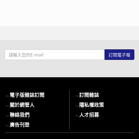
請
輸
入
您
的
E-
→
電子版雜誌訂閱
→
訂閱雜誌
mail
→
關於網管人
→
隱私權政策
→
聯絡我們
→
人才招募
→
廣告刊登