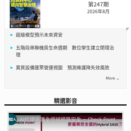
第247期
2026年8月
超級模型預示未來資安
五階段串聯機房生命週期 數位孿生建立閉環治
理
異質設備匯聚營運視圖 預測維護降失效風險
More →
精選影音