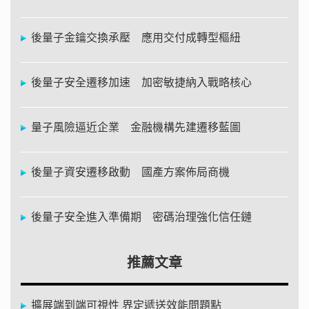
後量子金鑰交換承壓 應用交付成轉型樞紐
後量子安全遷移加速 加密敏捷納入戰略核心
量子風險逼近企業 金融機構先建遷移藍圖
後量子資安遷移啟動 國產方案佈局商機
後量子安全進入準備期 密碼治理強化信任鏈
推薦文章
擴展端到端可視性 界定遞送效能問題點