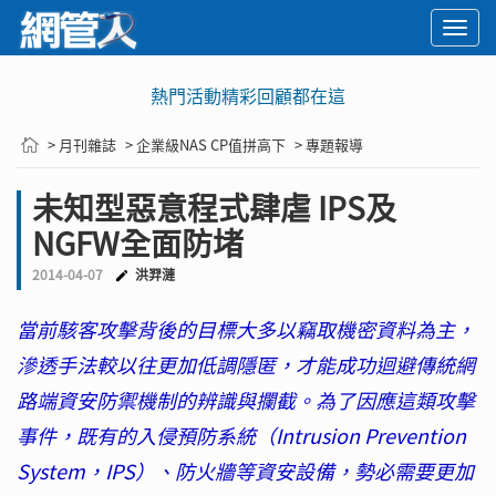
Togg
navi
熱門活動精彩回顧都在這
> 月刊雜誌
> 企業級NAS CP值拼高下
> 專題報導
未知型惡意程式肆虐 IPS及
NGFW全面防堵
2014-04-07
洪羿漣
當前駭客攻擊背後的目標大多以竊取機密資料為主，
滲透手法較以往更加低調隱匿，才能成功迴避傳統網
路端資安防禦機制的辨識與攔截。為了因應這類攻擊
事件，既有的入侵預防系統（Intrusion Prevention
System，IPS）、防火牆等資安設備，勢必需要更加