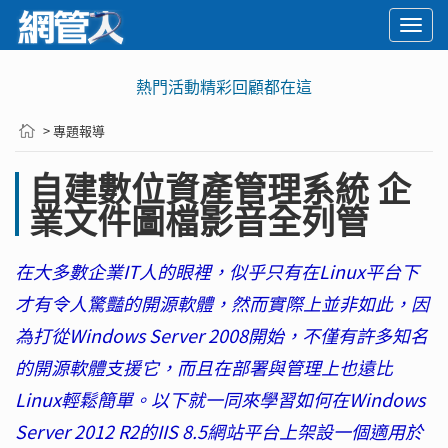
Togg
navi
熱門活動精彩回顧都在這
> 專題報導
自建數位資產管理系統 企
業文件圖檔影音全列管
在大多數企業IT人的眼裡，似乎只有在Linux平台下
才有令人驚豔的開源軟體，然而實際上並非如此，因
為打從Windows Server 2008開始，不僅有許多知名
的開源軟體支援它，而且在部署與管理上也遠比
Linux輕鬆簡單。以下就一同來學習如何在Windows
Server 2012 R2的IIS 8.5網站平台上架設一個適用於