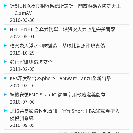
針對UNIX及其相容系統所設計 開放源碼界防毒天王
—ClamAV
2010-03-30
NEITHNET 全套式防禦 缺資安人力也能完美駕馭
2022-05-01
檔案嵌入浮水印防變造 萃取比對原件辨真偽
2019-10-29
強化實體與環境安全
2011-02-05
K8s深度整合vSphere VMware Tanzu全新出擊
2020-03-16
裸機安裝EMC ScaleIO 簡單享用軟體定義儲存
2016-07-06
記錄惡意網路封包資訊 實作Snort＋BASE網頁型入
侵偵測系統
2010-09-05