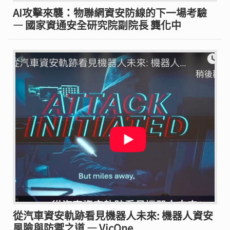
AI攻擊來襲：物聯網資安防線的下一場考驗
— 國家資通安全研究院副院長 龔化中
從汽車資安軌跡看見機器人未來: 機器人資安
風險與防禦之道 — VicOne