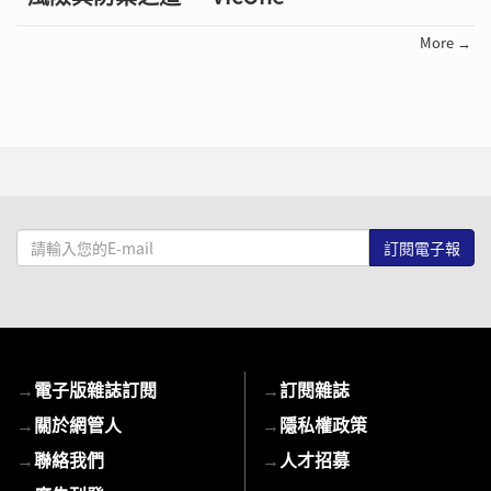
More →
請
輸
入
您
的
E-
→
電子版雜誌訂閱
→
訂閱雜誌
mail
→
關於網管人
→
隱私權政策
→
聯絡我們
→
人才招募