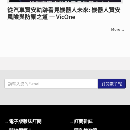
從汽車資安軌跡看見機器人未來: 機器人資安
風險與防禦之道 — VicOne
More →
請
輸
入
您
的
E-
→
電子版雜誌訂閱
→
訂閱雜誌
mail