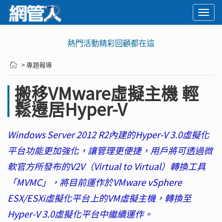
Togg
navi
熱門活動精彩回顧都在這
> 專題報導
搬移VMware虛擬主機 輕
鬆遷居Hyper-V
Windows Server 2012 R2內建的Hyper-V 3.0虛擬化
平台功能更加強化，讓管理更便捷，用戶將可透過微
軟官方所發布的V2V（Virtual to Virtual）轉換工具
「MVMC」，將目前運作於VMware vSphere
ESX/ESXi虛擬化平台上的VM虛擬主機，轉換至
Hyper-V 3.0虛擬化平台中繼續運作。