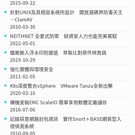
2015-09-22
針對UNIX及其相容系統所設計 開放源碼界防毒天王
—ClamAV
2010-03-30
NEITHNET 全套式防禦 缺資安人力也能完美駕馭
2022-05-01
檔案嵌入浮水印防變造 萃取比對原件辨真偽
2019-10-29
強化實體與環境安全
2011-02-05
K8s深度整合vSphere VMware Tanzu全新出擊
2020-03-16
裸機安裝EMC ScaleIO 簡單享用軟體定義儲存
2016-07-06
記錄惡意網路封包資訊 實作Snort＋BASE網頁型入
侵偵測系統
2010-09-05