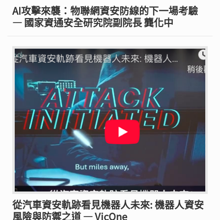
AI攻擊來襲：物聯網資安防線的下一場考驗
— 國家資通安全研究院副院長 龔化中
從汽車資安軌跡看見機器人未來: 機器人資安
風險與防禦之道 — VicOne