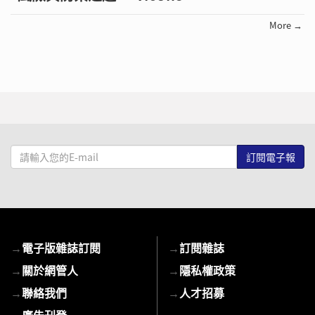
More →
請
輸
入
您
的
E-
→
電子版雜誌訂閱
→
訂閱雜誌
mail
→
關於網管人
→
隱私權政策
→
聯絡我們
→
人才招募