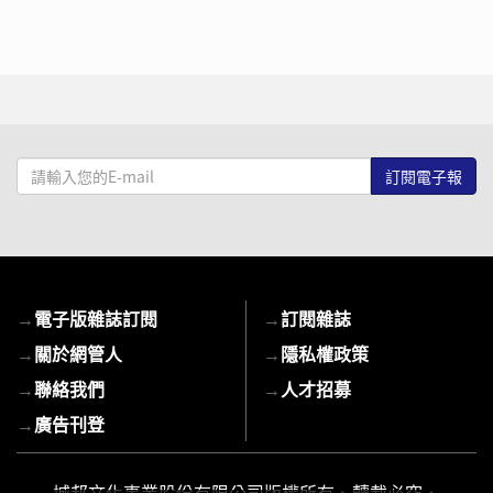
請
輸
入
您
的
E-
→
電子版雜誌訂閱
→
訂閱雜誌
mail
→
關於網管人
→
隱私權政策
→
聯絡我們
→
人才招募
→
廣告刊登
城邦文化事業股份有限公司版權所有、轉載必究．