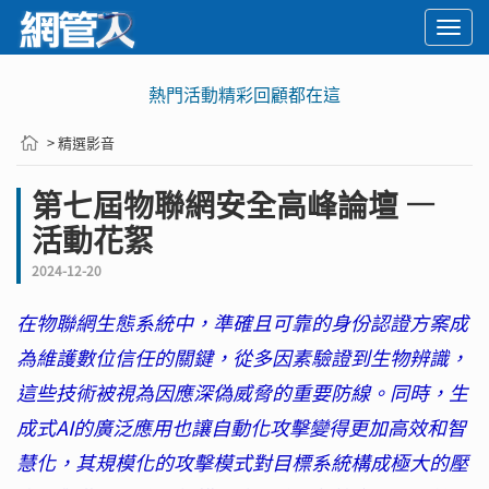
Togg
navi
熱門活動精彩回顧都在這
> 精選影音
第七屆物聯網安全高峰論壇 —
活動花絮
2024-12-20
在物聯網生態系統中，準確且可靠的身份認證方案成
為維護數位信任的關鍵，從多因素驗證到生物辨識，
這些技術被視為因應深偽威脅的重要防線。同時，生
成式AI的廣泛應用也讓自動化攻擊變得更加高效和智
慧化，其規模化的攻擊模式對目標系統構成極大的壓