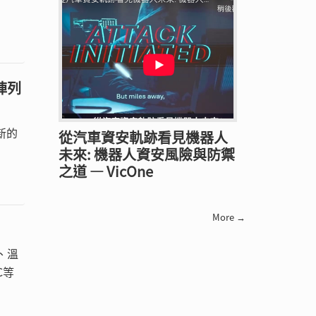
陣列
新的
從汽車資安軌跡看見機器人
未來: 機器人資安風險與防禦
之道 — VicOne
More →
、溫
C等