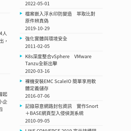
2022-05-01
檔案嵌入浮水印防變造 萃取比對
原件辨真偽
2019-10-29
4人
強化實體與環境安全
出，
2011-02-05
K8s深度整合vSphere VMware
Tanzu全新出擊
2020-03-16
裸機安裝EMC ScaleIO 簡單享用軟
體定義儲存
撐起
2016-07-06
小企
記錄惡意網路封包資訊 實作Snort
四
＋BASE網頁型入侵偵測系統
2010-09-05
LINE CONVERGE 2019 宣示持續耕