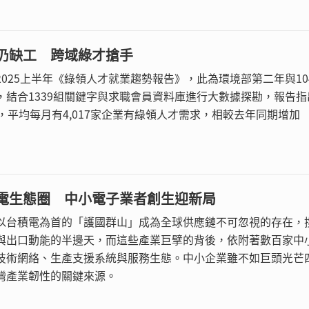
仍缺工 跨域綠才搶手
2025上半年《綠領人才就業趨勢報告》，此為環境部第二年與10
，結合1339組關鍵字與求職會員資料庫進行大數據探勘，報告指
，平均每月有4,017家企業有綠領人才需求，相較去年同期增加
電生態圈 中小電子業者創生迎新局
以台積電為首的「護國群山」成為全球供應鏈不可忽視的存在，
P與出口動能的半邊天，而這些產業巨擘的背後，依附著數百家中
技術網絡、生產支援系統與服務生態。中小企業雖不如巨頭光芒
灣產業韌性的關鍵來源。