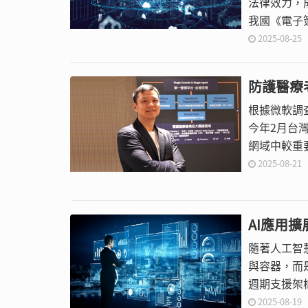
法律效力，
我國《電子
術、流程及
2025-08-25
防護醫療
根據微軟調
今年2月台
網域中較重
2025-08-21
AI應用
隨著人工智
與容器，而
週期支援架
2025-08-19