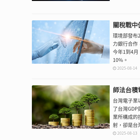
關稅戰中
環境部發布
力銀行合作
今年1到4月
10%。
2025-08-14
師法台積
台灣電子業
了台灣GD
業所構成的
射，卻是台
2025-08-13