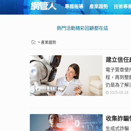
專題報導
產業趨勢
技術專
熱門活動精彩回顧都在這
> 產業趨勢
建立信任
電子簽章使
程，再到整
仍是為了解
2025-08-28
收集詐騙情
生成式詐騙