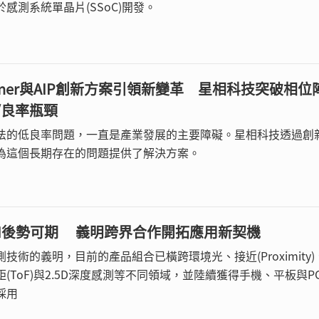
感測系統單晶片(SSoC)開發。
 Tuner與AIP創新方案引領新變革 星相科技突破相位
/良率瓶頸
法的低良率問題，一直是產業發展的主要障礙。星相科技透過創
為這個長期存在的問題提供了解決方案。
AI後勢可期 義明跨界合作開拓應用新契機
技術的義明，目前的產品組合已橫跨環境光、接近(Proximity)
(ToF)與2.5D深度感測等不同領域，並陸續獲得手機、平板與P
採用