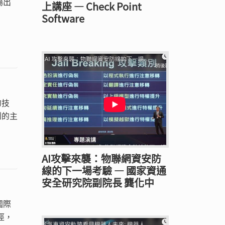
場出
上講座 — Check Point
Software
的技
到的主
AI攻擊來襲：物聯網資安防
線的下一場考驗 — 國家資通
安全研究院副院長 龔化中
國際
徑，