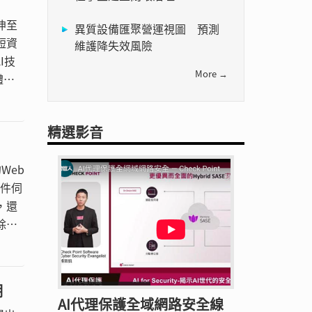
伸至
異質設備匯聚營運視圖 預測
短資
維護降失效風險
I技
More →
體定
引領企
精選影音
Web
郵件伺
，還
，除此
潮
AI代理保護全域網路安全線