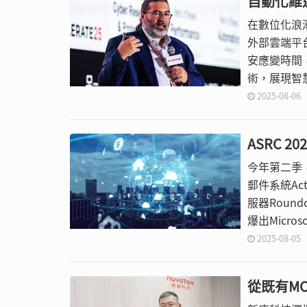
自動化維
在數位化浪
外部雲端平
安應變時間，
術，展現智
義廣域網路（
2025-08-06
業邁向AI
ASRC 
今年第二季
郵件系統Act
服器Round
爆出Micros
之外，還觀
2025-08-05
從既有M