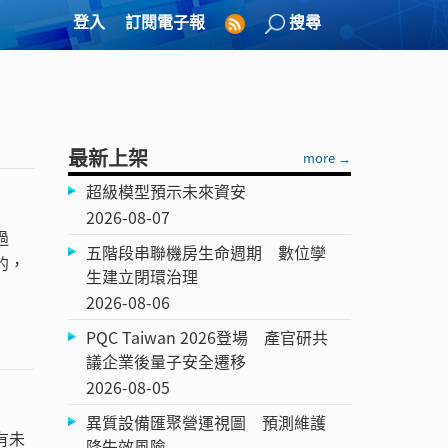
登入
訂閱電子報
搜尋
最新上架
more →
超級模型預示未來資安
2026-08-07
過
五階段串聯機房生命週期 數位孿
的，
生建立閉環治理
2026-08-06
PQC Taiwan 2026登場 產官研共
議企業後量子安全遷移
2026-08-05
異質設備匯聚營運視圖 預測維護
有未
降失效風險