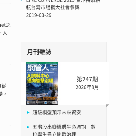
耘台灣市場擴大社會參與
2019-03-29
et之
，人
月刊雜誌
第247期
具從
2026年8月
變，
超級模型預示未來資安
五階段串聯機房生命週期 數
位孿生建立閉環治理