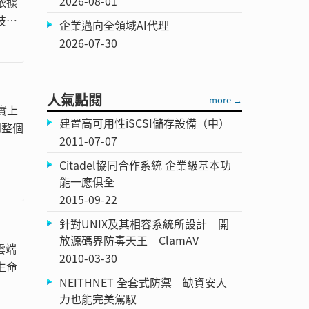
2026-08-01
依據
技
企業邁向全領域AI代理
2026-07-30
人氣點閱
more →
實上
建置高可用性iSCSI儲存設備（中）
到整個
2011-07-07
Citadel協同合作系統 企業級基本功
能一應俱全
2015-09-22
針對UNIX及其相容系統所設計 開
放源碼界防毒天王—ClamAV
雲端
2010-03-30
生命
NEITHNET 全套式防禦 缺資安人
力也能完美駕馭