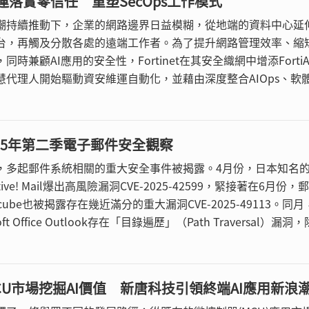
運落實零信任 重塑SecOps工作模式
潮持續推動下，企業的網路邊界日益模糊，從地端的資料中心延
台，再觸及分散各處的遠端工作者。為了提升網路管理效率、縮
同時兼顧AI應用的安全性，Fortinet在其安全織網中增添FortiA
慧代理人開始驅動資安維運自動化，並藉由深度整合AIOps、軟
SD-WAN）、安全存取服務邊緣（SASE）及威脅獵捕能力，
驅動的自主防護新紀元。
2025年第二季電子郵件安全觀察
，多起郵件系統相關的重大安全事件被揭露。4月份，日本知名的
ive! Mail爆出高風險漏洞CVE-2025-42599，緊接著在6月份，
cube也被揭露存在幾近滿分的重大漏洞CVE-2025-49113。同月
oft Office Outlook存在「目錄遍歷」（Path Traversal）漏洞
察到大量濫用合法信任來源的釣魚郵件活動。
CU市場挖掘AI價值 新唐科技引領終端AI應用新浪