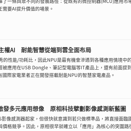
擇了一條與眾不同的發展路徑：從既有的微控制器(MCU)應用市
正需要AI提升價值的場景。
進主權AI 耐能智慧從端到雲全面布局
優秀的性能/功耗比，因此NPU是最有機會滲透到各種應用情境中
被應用在USB Dongle、筆記型電腦等IT產品上，還有前面提
也有國際家電業者正在開發搭載耐能NPU的智慧家電產品。
化激發多元應用想像 原相科技擘劃影像感測新藍圖
OS影像感測器起家，但很快就意識到若只做標準品，將直接面臨
與價格競爭。因此，原相很早就確立以「應用」為核心的突圍路