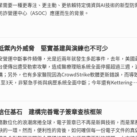
業需要一種更專注、更主動、更依賴特定情資與AI技術的新型防
防詐營運中心（ASOC）應運而生的背景。
抵禦內外威脅 堅實基建與演練也不可少
安營運中斷事件頻傳，光是近兩年就發生多起事件，去年，美國
台便傳出遭受勒索攻擊，造成醫療理賠系統全面停擺超過三週，
；另外，也有多家醫院因為CrowdStrike軟體更新錯誤，而導
至3天，非緊急手術與病歷系統全面中斷；今年還有Kettering
h遭網路攻擊事件，造成大量就診患者需轉院，損失仍在調查中，以及
與彰化基督教醫院遭受勒索軟體的攻擊事件。
信任基石 建構完善電子簽章查核框架
務數位化的浪潮席捲全球，電子簽章已不再是新興技術，而是業
缺的一環。然而，便利性的背後，如何確保每一份電子文件的真