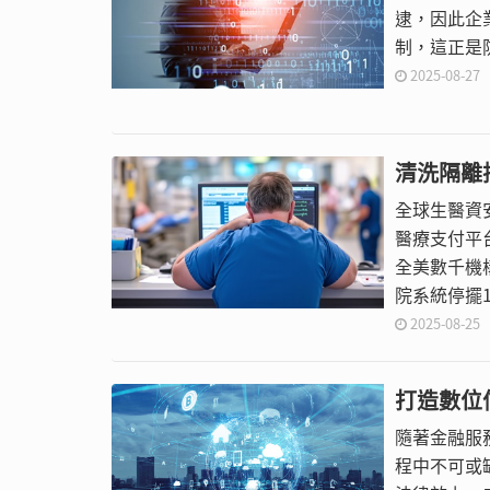
逮，因此企
制，這正是
2025-08-27
清洗隔離
全球生醫資
醫療支付平
全美數千機構
院系統停擺1
Healt
2025-08-25
的馬偕醫院
打造數位
隨著金融服
程中不可或