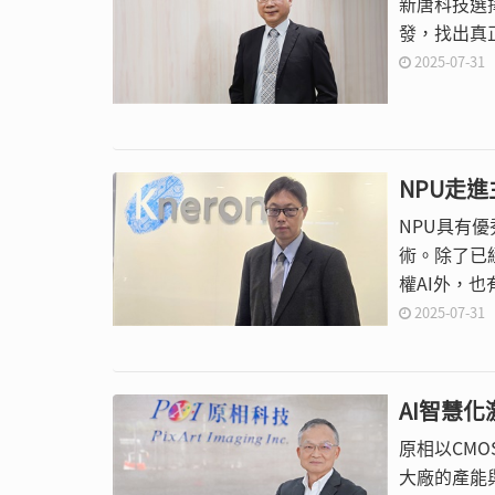
新唐科技選
發，找出真
2025-07-31
NPU走
NPU具有
術。除了已經
權AI外，
2025-07-31
AI智慧
原相以CM
大廠的產能