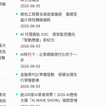
禦機
2026-08-05
統包工程整合高密度機房 電網至
晶片降低轉換損耗
2026-08-04
AI 代理進駐 SOC 資安監控邁向
「智動應變」新紀元
最大
2026-08-03
波及
AI時代下，企業網路現代化的下一
致醫
步
2026-08-03
台灣
金融業PQC準備發動 密碼治理先
行掌握節奏
2026-08-03
務流
逾200家AI業者齊聚！2026 AI應用
大展「AI WAVE SHOW」強勢登場
偽與