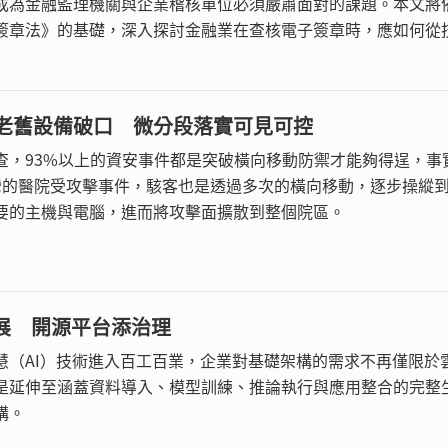
成為金融監理機關與企業稽核單位必須嚴肅面對的課題。本文將
簽章法》的基礎，深入探討金融業在查核電子簽章時，應如何從
業務合規三大面向，建立一個完整且有效的查核框架。
老舊設備破口 微分段落實可見可控
查，93%以上的資安事件都是突破橫向移動防禦才能夠得逞，事
灣的醫院受攻擊事件，駭客也是透過多次的橫向移動，逐步操縱
要的主機與電腦，進而將攻擊面擴散到整個院區。
擴展 開源平台添治理
慧（AI）技術進入百工百業，企業對基礎架構的需求不再僅限於
是延伸至涵蓋資料導入、模型訓練、推論執行與應用整合的完整
構。