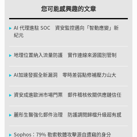
您可能感興趣的文章
AI 代理進駐 SOC 資安監控邁向「智動應變」新
紀元
地理位置納入流量防護 實作連線來源國別管制
AI加速發掘全新漏洞 零時差弱點修補壓力山大
資安成進歐洲市場門票 郵件稽核攸關供應鏈信任
麗彤生醫強化郵件治理 防護調閱歸檔升級超有感
Sophos：79% 勒索軟體攻擊源自遭竊的身分