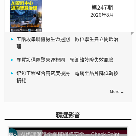
第247期
2026年8月
五階段串聯機房生命週期 數位孿生建立閉環治
理
異質設備匯聚營運視圖 預測維護降失效風險
統包工程整合高密度機房 電網至晶片降低轉換
損耗
More →
精選影音