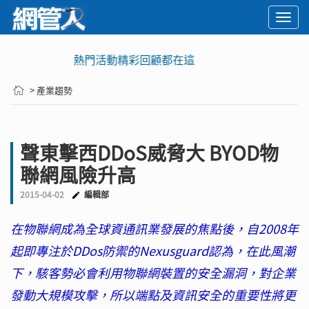
Togg
navi
🚨2029 PQC危機倒數！你準備好面對衝擊了嗎？
> 產業趨勢
聲東擊西DDoS威脅大 BYOD物
聯網風險升高
2015-04-02
編輯部
在物聯網成為全球資通訊業發展的焦點後，自2008年
起即專注於DDos防禦的Nexusguard認為，在此風潮
下，駭客勢必會利用物聯網裝置的安全漏洞，對企業
發動大規模攻擊，所以端點及資訊安全的重要性將更