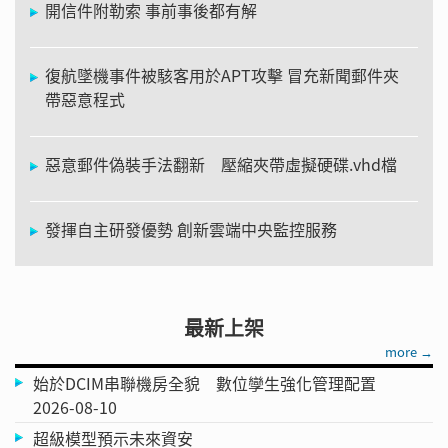
開信件附勒索 事前事後都有解
復航墜機事件被駭客用於APT攻擊 冒充新聞郵件夾
帶惡意程式
惡意郵件偽裝手法翻新 壓縮夾帶虛擬硬碟.vhd檔
發揮自主研發優勢 創新雲端中央監控服務
最新上架
more →
始於DCIM串聯機房全貌 數位孿生強化管理配置
2026-08-10
超級模型預示未來資安