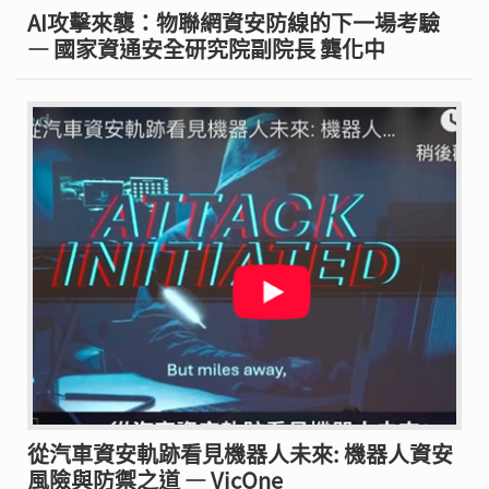
AI攻擊來襲：物聯網資安防線的下一場考驗
— 國家資通安全研究院副院長 龔化中
從汽車資安軌跡看見機器人未來: 機器人資安
風險與防禦之道 — VicOne