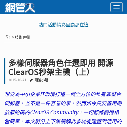
Togg
navi
熱門活動精彩回顧都在這
> 技術專欄
多樣伺服器角色任選即用 開源
ClearOS秒架主機（上）
2015-10-21
珊迪小姐
想要為中小企業IT環境打造一個全方位的私有雲整合
伺服器，並不是一件容易的事，然而如今只要善用開
放原始碼的ClearOS Community，一切都將變得相
當簡單，本文將分上下集講解此系統從建置到活用的