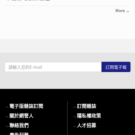
More →
請
輸
入
您
的
E-
→
電子版雜誌訂閱
→
訂閱雜誌
mail
→
關於網管人
→
隱私權政策
→
聯絡我們
→
人才招募
→
廣告刊登