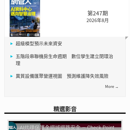
第247期
2026年8月
超級模型預示未來資安
五階段串聯機房生命週期 數位孿生建立閉環治
理
異質設備匯聚營運視圖 預測維護降失效風險
More →
精選影音