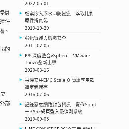
2022-05-01
與提供
檔案嵌入浮水印防變造 萃取比對
原件辨真偽
構運行
2019-10-29
構。
強化實體與環境安全
2011-02-05
 8的
K8s深度整合vSphere VMware
Tanzu全新出擊
2020-03-16
裸機安裝EMC ScaleIO 簡單享用軟
體定義儲存
建立
2016-07-06
集外部
記錄惡意網路封包資訊 實作Snort
＋BASE網頁型入侵偵測系統
2010-09-05
LINE CONVERGE 2019 宣示持續耕