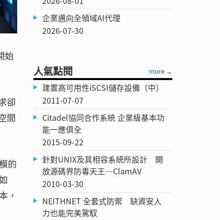
2026-08-01
企業邁向全領域AI代理
2026-07-30
開始
人氣點閱
more →
建置高可用性iSCSI儲存設備（中）
2011-07-07
求卻
空間
Citadel協同合作系統 企業級基本功
能一應俱全
2015-09-22
針對UNIX及其相容系統所設計 開
模的
放源碼界防毒天王—ClamAV
如
2010-03-30
本，
NEITHNET 全套式防禦 缺資安人
力也能完美駕馭