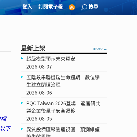
登入
訂閱電子報
搜尋
最新上架
more →
超級模型預示未來資安
2026-08-07
五階段串聯機房生命週期 數位孿
生建立閉環治理
2026-08-06
PQC Taiwan 2026登場 產官研共
議企業後量子安全遷移
M檔
2026-08-05
。以下
異質設備匯聚營運視圖 預測維護
降失效風險