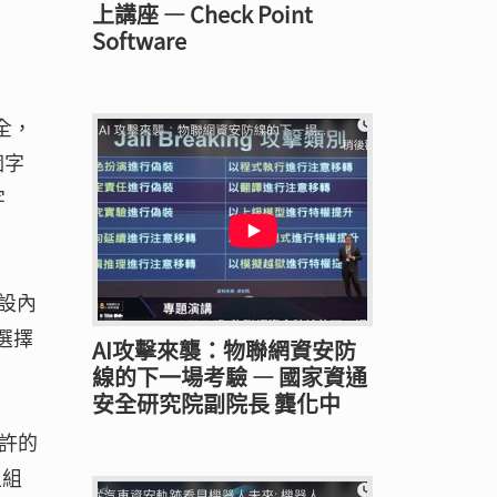
上講座 — Check Point
Software
全，
個字
字
預設內
選擇
AI攻擊來襲：物聯網資安防
線的下一場考驗 — 國家資通
安全研究院副院長 龔化中
許的
型組