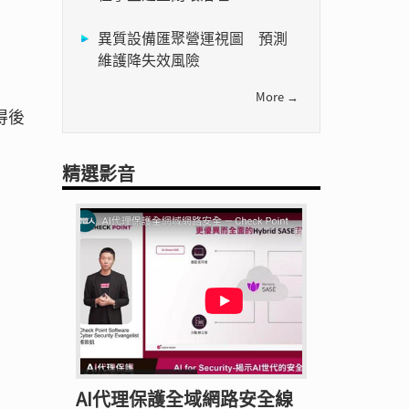
異質設備匯聚營運視圖 預測
維護降失效風險
More →
得後
精選影音
AI代理保護全域網路安全線