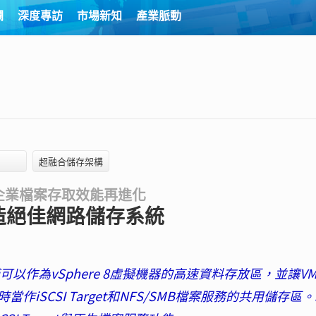
欄
深度專訪
市場新知
產業脈動
超融合儲存架構
務 讓企業檔案存取效能再進化
 打造絕佳網路儲存系統
可以作為vSphere 8虛擬機器的高速資料存放區，並讓V
iSCSI Target和NFS/SMB檔案服務的共用儲存區