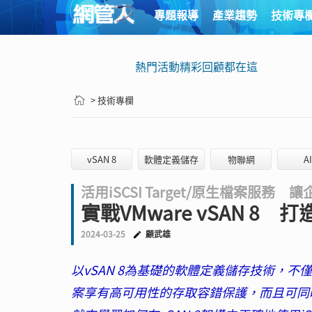
專題報導
產業趨勢
技術專
熱門活動精彩回顧都在這
> 技術專欄
vSAN 8
軟體定義儲存
物聯網
AI
活用iSCSI Target/原生檔案服
實戰VMware vSAN 8
2024-03-25
顧武雄
以vSAN 8為基礎的軟體定義儲存技術，不僅
案享有高可用性的存取容錯保護，而且可同時當作