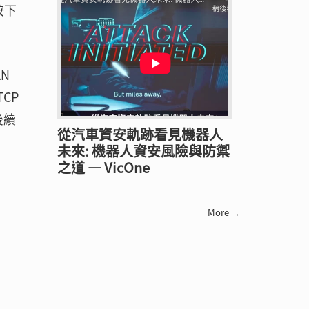
按下
N
CP
後續
從汽車資安軌跡看見機器人
未來: 機器人資安風險與防禦
之道 — VicOne
More →