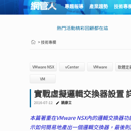
專題報導
產業趨勢
技術專
熱門活動精彩回顧都在這
> 技術專欄
VMware NSX
vCenter
VMware
軟體定
VM
實戰虛擬邏輯交換器設置 詳
2016-07-12
饒康立
本篇著重在VMware NSX內的邏輯交
示如何簡易地產出一個邏輯交換器，最後則說