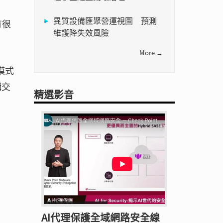
異質設備匯聚營運視圖 預測
有很
維護降失效風險
More →
模式
輯交
精選影音
AI代理保護全域網路安全線