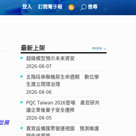
登入
訂閱電子報
搜尋
最新上架
more →
超級模型預示未來資安
2026-08-07
五階段串聯機房生命週期 數位孿
生建立閉環治理
2026-08-06
PQC Taiwan 2026登場 產官研共
議企業後量子安全遷移
2026-08-05
並展
異質設備匯聚營運視圖 預測維護
降失效風險