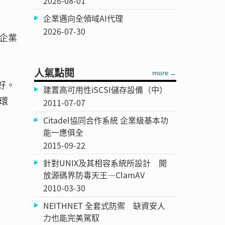
2026-08-01
企業邁向全領域AI代理
2026-07-30
企業
人氣點閱
more →
好。
建置高可用性iSCSI儲存設備（中）
環
2011-07-07
Citadel協同合作系統 企業級基本功
能一應俱全
2015-09-22
針對UNIX及其相容系統所設計 開
放源碼界防毒天王—ClamAV
2010-03-30
NEITHNET 全套式防禦 缺資安人
力也能完美駕馭