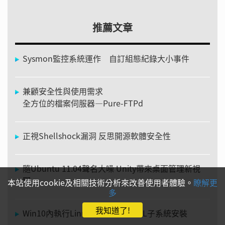
推薦文章
Sysmon監控系統運作 自訂組態紀錄大小事件
兼顧安全性與使用需求
全方位的檔案伺服器—Pure-FTPd
正視Shellshock漏洞 反思開源軟體安全性
隨Ubuntu 11.04聲名大噪 Unity帶來桌面管理新視
野
本站使用cookie及相關技術分析來改善使用者體驗。
瞭解更
多
我知道了!
Win10內執行Linux程式 實戰WSL子系統安裝