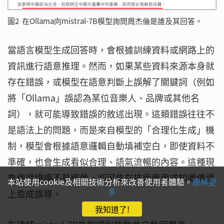
圖2 在Ollama向mistral-7B模型詢問周杰倫是誰及其回答。
當語言模型生成回答時，會根據訓練資料或網路上的
資訊進行語意推理。然而，如果某些資料來源本身就
存在錯誤，或模型在語意判斷上誤解了關鍵詞（例如
將「Ollama」誤認為某位音樂人、品牌或其他名
詞），就可能導致錯誤的敘述出現。這類錯誤往往不
是語法上的問題，而是來自模型的「合理化生成」機
制，模型會根據語意邏輯自動填補空白，即使資料不
準確，也會生成看似合理、語氣流暢的內容。這種現
象使得錯誤不易察覺，卻可能在技術應用或知識傳遞
本站使用cookie及相關技術分析來改善使用者體驗。
瞭解更
多
上造成誤導。
我知道了!