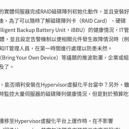
實體伺服器完成RAID磁碟陣列初始化動作，並且安裝
系統之後，為了可以隨時了解磁碟陣列卡（RAID Card）、硬碟
gent Backup Battery Unit，iBBU）的健康情況，IT
列監控軟體，並且設定告警機制以便相關元件發生故障情況時（
知IT管理人員，在第一時間進行處理以防患未然。
ng Your Own Device）等議題的推波助瀾，企業或
及了。
軟體，能否順利安裝在Hypervisor虛擬化平台當中？另外，
時監控大量伺服器的磁碟陣列健康情況，但是對於預算吃
至Hypervisor虛擬化平台上運作時，在不影響