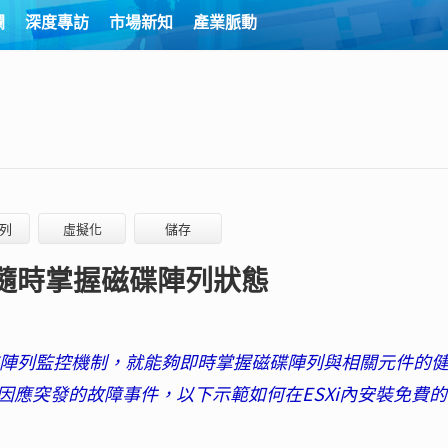
欄
深度專訪
市場新知
產業脈動
列
虛擬化
儲存
體 隨時掌握磁碟陣列狀態
碟陣列監控機制，就能夠即時掌握磁碟陣列與相關元件的
應突發的故障事件，以下示範如何在ESXi內安裝免費的