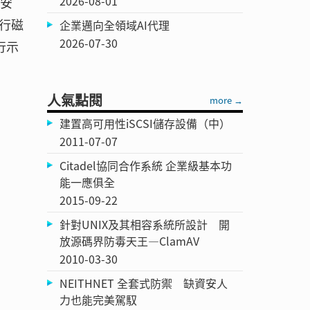
2026-08-01
，安
行磁
企業邁向全領域AI代理
2026-07-30
行示
人氣點閱
more →
建置高可用性iSCSI儲存設備（中）
2011-07-07
Citadel協同合作系統 企業級基本功
能一應俱全
2015-09-22
針對UNIX及其相容系統所設計 開
放源碼界防毒天王—ClamAV
2010-03-30
NEITHNET 全套式防禦 缺資安人
力也能完美駕馭