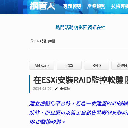
專題報導
產業趨勢
技術專
熱門活動精彩回顧都在這
> 技術專欄
VMware
ESXi
RAID
磁碟陣
在ESXi安裝RAID監控軟
2014-05-20
王偉任
建立虛擬化平台時，若能一併建置RAID磁
狀態，而且還可以設定自動告警機制來隨時因
RAID監控軟體。