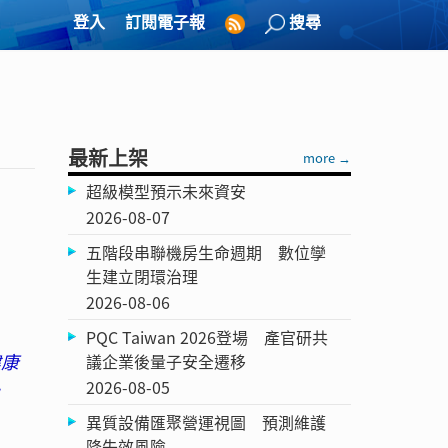
登入
訂閱電子報
搜尋
最新上架
more →
超級模型預示未來資安
2026-08-07
五階段串聯機房生命週期 數位孿
生建立閉環治理
2026-08-06
PQC Taiwan 2026登場 產官研共
健康
議企業後量子安全遷移
2026-08-05
異質設備匯聚營運視圖 預測維護
降失效風險