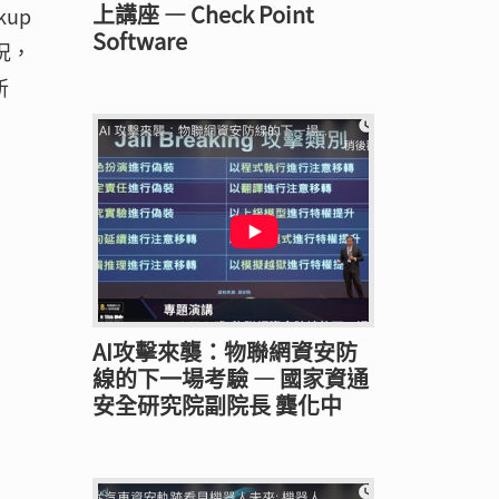
上講座 — Check Point
kup
Software
況，
所
AI攻擊來襲：物聯網資安防
線的下一場考驗 — 國家資通
安全研究院副院長 龔化中