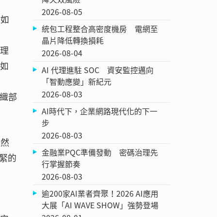
2026-08-05
好如
統包工程整合高密度機房 電網至
晶片降低轉換損耗
管理
2026-08-04
例如
AI 代理進駐 SOC 資安監控邁向
「智動應變」新紀元
2026-08-03
組織部
AI時代下，企業網路現代化的下一
步
2026-08-03
雖然
金融業PQC準備發動 密碼治理先
緊的
行掌握節奏
2026-08-03
逾200家AI業者齊聚！2026 AI應用
大展「AI WAVE SHOW」強勢登場