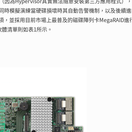
下（因為Hypervisor其實無法隨意安裝第三方應用程式）
同時模擬演練當硬碟損壞時其自動告警機制，以及後續進
的事項，並採用目前市場上最普及的磁碟陣列卡MegaRAID進
軟體清單則如表1所示。