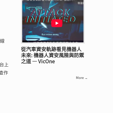
離線
從汽車資安軌跡看見機器人
未來: 機器人資安風險與防禦
之道 — VicOne
台上
查作
More →